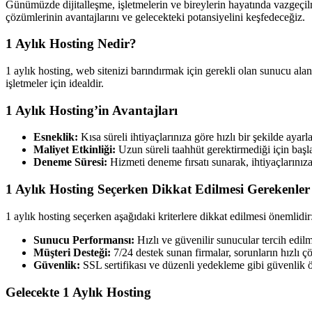
Günümüzde dijitalleşme, işletmelerin ve bireylerin hayatında vazgeçil
çözümlerinin avantajlarını ve gelecekteki potansiyelini keşfedeceğiz.
1 Aylık Hosting Nedir?
1 aylık hosting, web sitenizi barındırmak için gerekli olan sunucu alanı
işletmeler için idealdir.
1 Aylık Hosting’in Avantajları
Esneklik:
Kısa süreli ihtiyaçlarınıza göre hızlı bir şekilde ayarla
Maliyet Etkinliği:
Uzun süreli taahhüt gerektirmediği için başl
Deneme Süresi:
Hizmeti deneme fırsatı sunarak, ihtiyaçlarınız
1 Aylık Hosting Seçerken Dikkat Edilmesi Gerekenler
1 aylık hosting seçerken aşağıdaki kriterlere dikkat edilmesi önemlidir
Sunucu Performansı:
Hızlı ve güvenilir sunucular tercih edilm
Müşteri Desteği:
7/24 destek sunan firmalar, sorunların hızlı ç
Güvenlik:
SSL sertifikası ve düzenli yedekleme gibi güvenlik ö
Gelecekte 1 Aylık Hosting