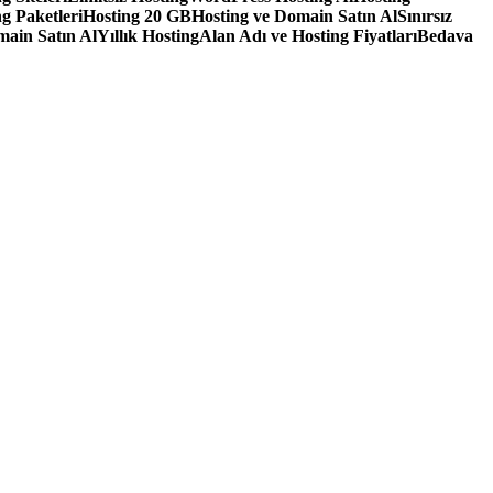
g Paketleri
Hosting 20 GB
Hosting ve Domain Satın Al
Sınırsız
main Satın Al
Yıllık Hosting
Alan Adı ve Hosting Fiyatları
Bedava