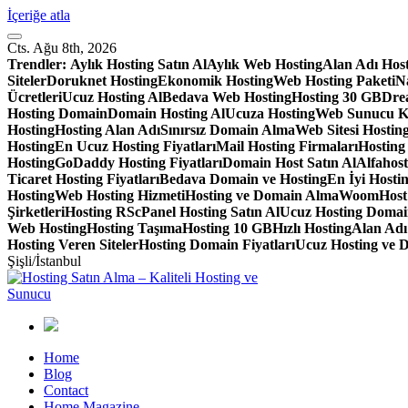
İçeriğe atla
Cts. Ağu 8th, 2026
Trendler:
Aylık Hosting Satın Al
Aylık Web Hosting
Alan Adı Hos
Siteler
Doruknet Hosting
Ekonomik Hosting
Web Hosting Paketi
Na
Ücretleri
Ucuz Hosting Al
Bedava Web Hosting
Hosting 30 GB
Dre
Hosting Domain
Domain Hosting Al
Ucuza Hosting
Web Sunucu K
Hosting
Hosting Alan Adı
Sınırsız Domain Alma
Web Sitesi Hosting
Hosting
En Ucuz Hosting Fiyatları
Mail Hosting Firmaları
Hosting
Hosting
GoDaddy Hosting Fiyatları
Domain Host Satın Al
Alfahos
Ticaret Hosting Fiyatları
Bedava Domain ve Hosting
En İyi Hostin
Hosting
Web Hosting Hizmeti
Hosting ve Domain Alma
WoomHost S
Şirketleri
Hosting RS
cPanel Hosting Satın Al
Ucuz Hosting Doma
Web Hosting
Hosting Taşıma
Hosting 10 GB
Hızlı Hosting
Alan Adı
Hosting Veren Siteler
Hosting Domain Fiyatları
Ucuz Hosting ve 
Şişli/İstanbul
Home
Blog
Contact
Home Magazine