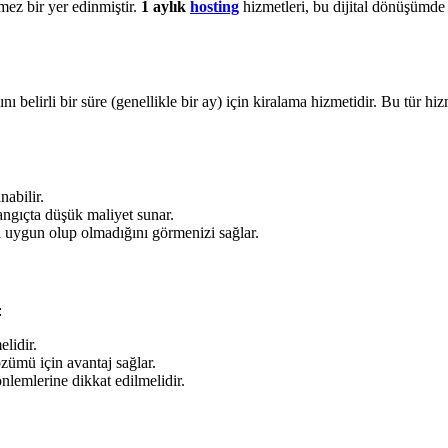
mez bir yer edinmiştir.
1 aylık
hosting
hizmetleri, bu dijital dönüşümde
nı belirli bir süre (genellikle bir ay) için kiralama hizmetidir. Bu tür h
nabilir.
angıçta düşük maliyet sunar.
a uygun olup olmadığını görmenizi sağlar.
:
elidir.
özümü için avantaj sağlar.
nlemlerine dikkat edilmelidir.