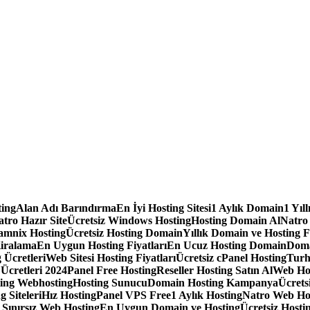
ting
Alan Adı Barındırma
En İyi Hosting Sitesi
1 Aylık Domain
1 Yıl
tro Hazır Site
Ücretsiz Windows Hosting
Hosting Domain Al
Natro
amnix Hosting
Ücretsiz Hosting Domain
Yıllık Domain ve Hosting F
iralama
En Uygun Hosting Fiyatları
En Ucuz Hosting Domain
Doma
 Ücretleri
Web Sitesi Hosting Fiyatları
Ücretsiz cPanel Hosting
Turh
 Ücretleri 2024
Panel Free Hosting
Reseller Hosting Satın Al
Web Ho
ting Webhosting
Hosting Sunucu
Domain Hosting Kampanya
Ücrets
g Siteleri
Hız Hosting
Panel VPS Free
1 Aylık Hosting
Natro Web Ho
ınırsız Web Hosting
En Uygun Domain ve Hosting
Ücretsiz Hostin