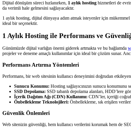
Dijital dönüşüm süreci hızlanırken,
1 aylık hosting
hizmetleri de evri
da verimli hale gelmesini sağlayacaktır.
1 aylık hosting, dijital dünyaya adım atmak isteyenler için mükemmel bi
ideal bir seçenektir.
1 Aylık Hosting ile Performans ve Güvenliğ
Günümüzde dijital varlığın önemi giderek artmakta ve bu bağlamda
w
projeler ve deneme amaçlı kullanımlar için ideal bir çözüm sunar. Anca
Performans Artırma Yöntemleri
Performans, bir web sitesinin kullanıcı deneyimini doğrudan etkileyen 
Sunucu Konumu:
Hosting sağlayıcınızın sunucu konumunu seçm
SSD Depolama:
SSD tabanlı depolama alanları, HDD’lere göre d
İçerik Dağıtım Ağı (CDN) Kullanımı:
CDN’ler, içeriği coğraf
Önbellekleme Teknolojileri:
Önbellekleme, sık erişilen veriler
Güvenlik Önlemleri
Web sitenizin güvenliği, hem kullanıcı verilerini korumak hem de SEO s