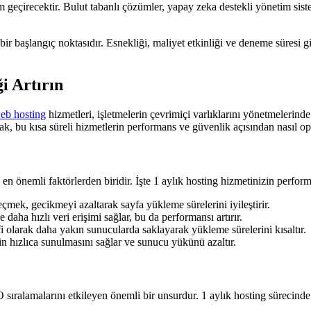
m geçirecektir. Bulut tabanlı çözümler, yapay zeka destekli yönetim sist
r başlangıç noktasıdır. Esnekliği, maliyet etkinliği ve deneme süresi gib
i Artırın
eb hosting
hizmetleri, işletmelerin çevrimiçi varlıklarını yönetmelerinde
k, bu kısa süreli hizmetlerin performans ve güvenlik açısından nasıl op
en önemli faktörlerden biridir. İşte 1 aylık hosting hizmetinizin perfor
ek, gecikmeyi azaltarak sayfa yükleme sürelerini iyileştirir.
aha hızlı veri erişimi sağlar, bu da performansı artırır.
i olarak daha yakın sunucularda saklayarak yükleme sürelerini kısaltır.
in hızlıca sunulmasını sağlar ve sunucu yükünü azaltır.
ıralamalarını etkileyen önemli bir unsurdur. 1 aylık hosting sürecinde 