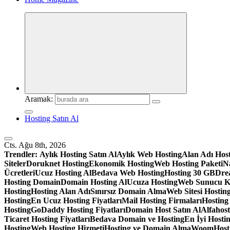
Aramak:
Hosting Satın Al
Cts. Ağu 8th, 2026
Trendler:
Aylık Hosting Satın Al
Aylık Web Hosting
Alan Adı Hos
Siteler
Doruknet Hosting
Ekonomik Hosting
Web Hosting Paketi
Na
Ücretleri
Ucuz Hosting Al
Bedava Web Hosting
Hosting 30 GB
Dre
Hosting Domain
Domain Hosting Al
Ucuza Hosting
Web Sunucu K
Hosting
Hosting Alan Adı
Sınırsız Domain Alma
Web Sitesi Hosting
Hosting
En Ucuz Hosting Fiyatları
Mail Hosting Firmaları
Hosting
Hosting
GoDaddy Hosting Fiyatları
Domain Host Satın Al
Alfahos
Ticaret Hosting Fiyatları
Bedava Domain ve Hosting
En İyi Hostin
Hosting
Web Hosting Hizmeti
Hosting ve Domain Alma
WoomHost S