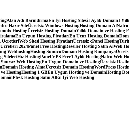
ting
Alan Adı Barındırma
En İyi Hosting Sitesi
1 Aylık Domain
1 Yıl
tro Hazır Site
Ücretsiz Windows Hosting
Hosting Domain Al
Natro
amnix Hosting
Ücretsiz Hosting Domain
Yıllık Domain ve Hosting F
iralama
En Uygun Hosting Fiyatları
En Ucuz Hosting Domain
Doma
 Ücretleri
Web Sitesi Hosting Fiyatları
Ücretsiz cPanel Hosting
Turh
 Ücretleri 2024
Panel Free Hosting
Reseller Hosting Satın Al
Web Ho
ting Webhosting
Hosting Sunucu
Domain Hosting Kampanya
Ücrets
g Siteleri
Hız Hosting
Panel VPS Free
1 Aylık Hosting
Natro Web Ho
ınırsız Web Hosting
En Uygun Domain ve Hosting
Ücretsiz Hostin
in
Domain Hosting Alma
Ücretsiz Domain Hosting
WordPress Hostin
 ve Hosting
Hosting 1 GB
En Uygun Hosting ve Domain
Hosting Do
Domain
Plesk Hosting Satın Al
En İyi Web Hosting