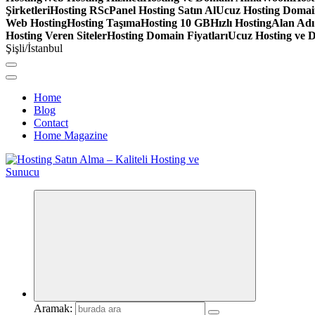
Şirketleri
Hosting RS
cPanel Hosting Satın Al
Ucuz Hosting Doma
Web Hosting
Hosting Taşıma
Hosting 10 GB
Hızlı Hosting
Alan Adı
Hosting Veren Siteler
Hosting Domain Fiyatları
Ucuz Hosting ve 
Şişli/İstanbul
Home
Blog
Contact
Home Magazine
Aramak: