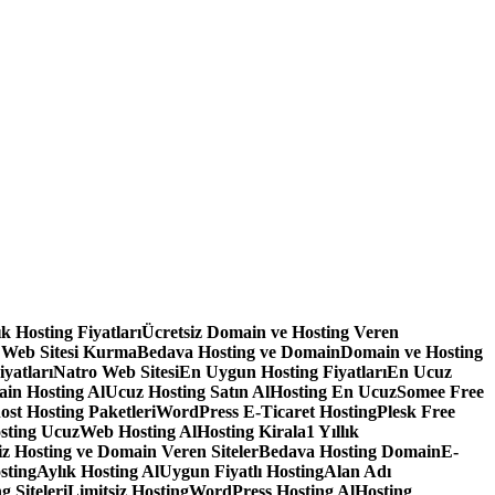
lık Hosting Fiyatları
Ücretsiz Domain ve Hosting Veren
 Web Sitesi Kurma
Bedava Hosting ve Domain
Domain ve Hosting
iyatları
Natro Web Sitesi
En Uygun Hosting Fiyatları
En Ucuz
in Hosting Al
Ucuz Hosting Satın Al
Hosting En Ucuz
Somee Free
ost Hosting Paketleri
WordPress E-Ticaret Hosting
Plesk Free
sting Ucuz
Web Hosting Al
Hosting Kirala
1 Yıllık
iz Hosting ve Domain Veren Siteler
Bedava Hosting Domain
E-
sting
Aylık Hosting Al
Uygun Fiyatlı Hosting
Alan Adı
g Siteleri
Limitsiz Hosting
WordPress Hosting Al
Hosting