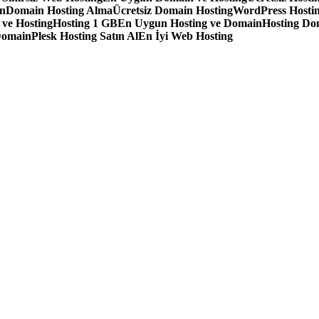
in
Domain Hosting Alma
Ücretsiz Domain Hosting
WordPress Hostin
 ve Hosting
Hosting 1 GB
En Uygun Hosting ve Domain
Hosting Do
Domain
Plesk Hosting Satın Al
En İyi Web Hosting