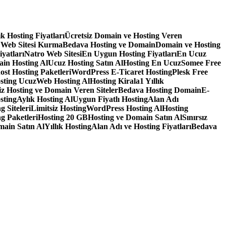
lık Hosting Fiyatları
Ücretsiz Domain ve Hosting Veren
 Web Sitesi Kurma
Bedava Hosting ve Domain
Domain ve Hosting
iyatları
Natro Web Sitesi
En Uygun Hosting Fiyatları
En Ucuz
in Hosting Al
Ucuz Hosting Satın Al
Hosting En Ucuz
Somee Free
ost Hosting Paketleri
WordPress E-Ticaret Hosting
Plesk Free
sting Ucuz
Web Hosting Al
Hosting Kirala
1 Yıllık
iz Hosting ve Domain Veren Siteler
Bedava Hosting Domain
E-
sting
Aylık Hosting Al
Uygun Fiyatlı Hosting
Alan Adı
g Siteleri
Limitsiz Hosting
WordPress Hosting Al
Hosting
g Paketleri
Hosting 20 GB
Hosting ve Domain Satın Al
Sınırsız
main Satın Al
Yıllık Hosting
Alan Adı ve Hosting Fiyatları
Bedava