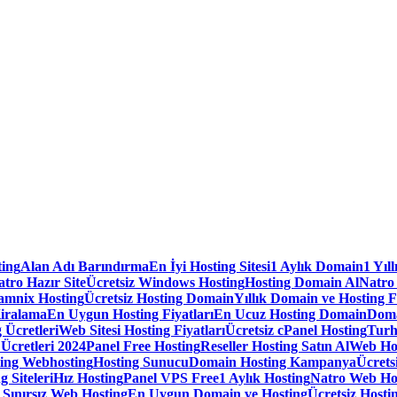
ting
Alan Adı Barındırma
En İyi Hosting Sitesi
1 Aylık Domain
1 Yıl
tro Hazır Site
Ücretsiz Windows Hosting
Hosting Domain Al
Natro
amnix Hosting
Ücretsiz Hosting Domain
Yıllık Domain ve Hosting F
iralama
En Uygun Hosting Fiyatları
En Ucuz Hosting Domain
Doma
 Ücretleri
Web Sitesi Hosting Fiyatları
Ücretsiz cPanel Hosting
Turh
 Ücretleri 2024
Panel Free Hosting
Reseller Hosting Satın Al
Web Ho
ting Webhosting
Hosting Sunucu
Domain Hosting Kampanya
Ücrets
g Siteleri
Hız Hosting
Panel VPS Free
1 Aylık Hosting
Natro Web Ho
ınırsız Web Hosting
En Uygun Domain ve Hosting
Ücretsiz Hostin