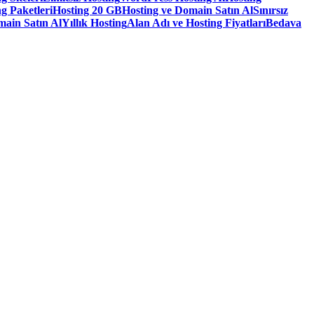
g Paketleri
Hosting 20 GB
Hosting ve Domain Satın Al
Sınırsız
main Satın Al
Yıllık Hosting
Alan Adı ve Hosting Fiyatları
Bedava