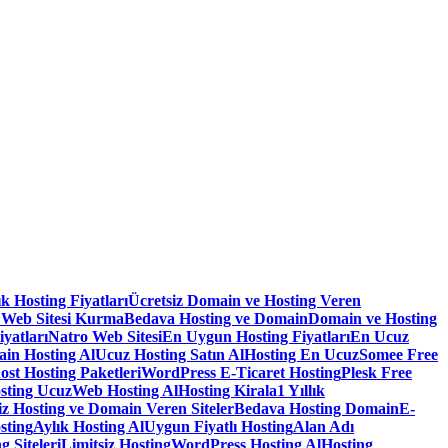
lık Hosting Fiyatları
Ücretsiz Domain ve Hosting Veren
 Web Sitesi Kurma
Bedava Hosting ve Domain
Domain ve Hosting
iyatları
Natro Web Sitesi
En Uygun Hosting Fiyatları
En Ucuz
in Hosting Al
Ucuz Hosting Satın Al
Hosting En Ucuz
Somee Free
ost Hosting Paketleri
WordPress E-Ticaret Hosting
Plesk Free
sting Ucuz
Web Hosting Al
Hosting Kirala
1 Yıllık
iz Hosting ve Domain Veren Siteler
Bedava Hosting Domain
E-
sting
Aylık Hosting Al
Uygun Fiyatlı Hosting
Alan Adı
g Siteleri
Limitsiz Hosting
WordPress Hosting Al
Hosting