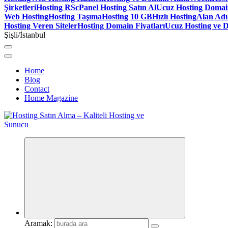
Şirketleri
Hosting RS
cPanel Hosting Satın Al
Ucuz Hosting Doma
Web Hosting
Hosting Taşıma
Hosting 10 GB
Hızlı Hosting
Alan Adı
Hosting Veren Siteler
Hosting Domain Fiyatları
Ucuz Hosting ve 
Şişli/İstanbul
Home
Blog
Contact
Home Magazine
Aramak: