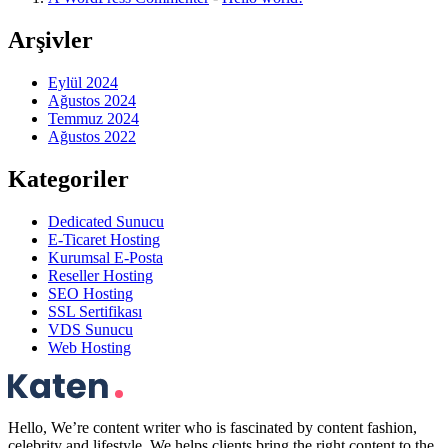
Arşivler
Eylül 2024
Ağustos 2024
Temmuz 2024
Ağustos 2022
Kategoriler
Dedicated Sunucu
E-Ticaret Hosting
Kurumsal E-Posta
Reseller Hosting
SEO Hosting
SSL Sertifikası
VDS Sunucu
Web Hosting
Hello, We’re content writer who is fascinated by content fashion,
celebrity and lifestyle. We helps clients bring the right content to the