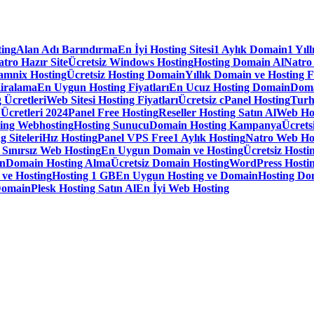
ting
Alan Adı Barındırma
En İyi Hosting Sitesi
1 Aylık Domain
1 Yıl
tro Hazır Site
Ücretsiz Windows Hosting
Hosting Domain Al
Natro
amnix Hosting
Ücretsiz Hosting Domain
Yıllık Domain ve Hosting F
iralama
En Uygun Hosting Fiyatları
En Ucuz Hosting Domain
Doma
 Ücretleri
Web Sitesi Hosting Fiyatları
Ücretsiz cPanel Hosting
Turh
 Ücretleri 2024
Panel Free Hosting
Reseller Hosting Satın Al
Web Ho
ting Webhosting
Hosting Sunucu
Domain Hosting Kampanya
Ücrets
g Siteleri
Hız Hosting
Panel VPS Free
1 Aylık Hosting
Natro Web Ho
ınırsız Web Hosting
En Uygun Domain ve Hosting
Ücretsiz Hostin
in
Domain Hosting Alma
Ücretsiz Domain Hosting
WordPress Hostin
 ve Hosting
Hosting 1 GB
En Uygun Hosting ve Domain
Hosting Do
Domain
Plesk Hosting Satın Al
En İyi Web Hosting