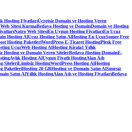
lık Hosting Fiyatları
Ücretsiz Domain ve Hosting Veren
 Web Sitesi Kurma
Bedava Hosting ve Domain
Domain ve Hosting
iyatları
Natro Web Sitesi
En Uygun Hosting Fiyatları
En Ucuz
in Hosting Al
Ucuz Hosting Satın Al
Hosting En Ucuz
Somee Free
ost Hosting Paketleri
WordPress E-Ticaret Hosting
Plesk Free
sting Ucuz
Web Hosting Al
Hosting Kirala
1 Yıllık
iz Hosting ve Domain Veren Siteler
Bedava Hosting Domain
E-
sting
Aylık Hosting Al
Uygun Fiyatlı Hosting
Alan Adı
g Siteleri
Limitsiz Hosting
WordPress Hosting Al
Hosting
g Paketleri
Hosting 20 GB
Hosting ve Domain Satın Al
Sınırsız
main Satın Al
Yıllık Hosting
Alan Adı ve Hosting Fiyatları
Bedava