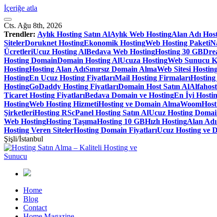
İçeriğe atla
Cts. Ağu 8th, 2026
Trendler:
Aylık Hosting Satın Al
Aylık Web Hosting
Alan Adı Hos
Siteler
Doruknet Hosting
Ekonomik Hosting
Web Hosting Paketi
Na
Ücretleri
Ucuz Hosting Al
Bedava Web Hosting
Hosting 30 GB
Dre
Hosting Domain
Domain Hosting Al
Ucuza Hosting
Web Sunucu K
Hosting
Hosting Alan Adı
Sınırsız Domain Alma
Web Sitesi Hosting
Hosting
En Ucuz Hosting Fiyatları
Mail Hosting Firmaları
Hosting
Hosting
GoDaddy Hosting Fiyatları
Domain Host Satın Al
Alfahos
Ticaret Hosting Fiyatları
Bedava Domain ve Hosting
En İyi Hostin
Hosting
Web Hosting Hizmeti
Hosting ve Domain Alma
WoomHost S
Şirketleri
Hosting RS
cPanel Hosting Satın Al
Ucuz Hosting Doma
Web Hosting
Hosting Taşıma
Hosting 10 GB
Hızlı Hosting
Alan Adı
Hosting Veren Siteler
Hosting Domain Fiyatları
Ucuz Hosting ve 
Şişli/İstanbul
Home
Blog
Contact
Home Magazine