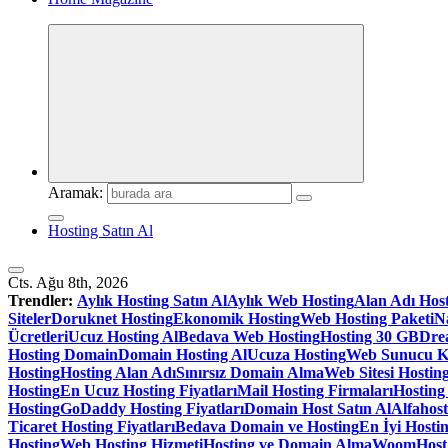
Aramak:
Hosting Satın Al
Cts. Ağu 8th, 2026
Trendler:
Aylık Hosting Satın Al
Aylık Web Hosting
Alan Adı Hos
Siteler
Doruknet Hosting
Ekonomik Hosting
Web Hosting Paketi
Na
Ücretleri
Ucuz Hosting Al
Bedava Web Hosting
Hosting 30 GB
Dre
Hosting Domain
Domain Hosting Al
Ucuza Hosting
Web Sunucu K
Hosting
Hosting Alan Adı
Sınırsız Domain Alma
Web Sitesi Hosting
Hosting
En Ucuz Hosting Fiyatları
Mail Hosting Firmaları
Hosting
Hosting
GoDaddy Hosting Fiyatları
Domain Host Satın Al
Alfahos
Ticaret Hosting Fiyatları
Bedava Domain ve Hosting
En İyi Hostin
Hosting
Web Hosting Hizmeti
Hosting ve Domain Alma
WoomHost S