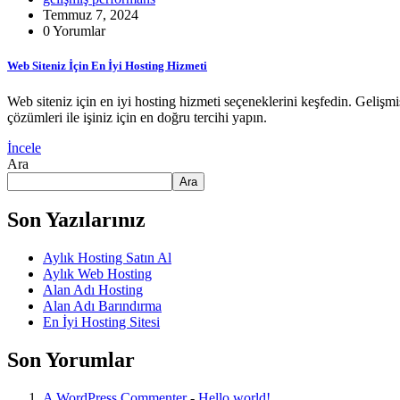
Temmuz 7, 2024
0 Yorumlar
Web Siteniz İçin En İyi Hosting Hizmeti
Web siteniz için en iyi hosting hizmeti seçeneklerini keşfedin. Gelişm
çözümleri ile işiniz için en doğru tercihi yapın.
İncele
Ara
Ara
Son Yazılarınız
Aylık Hosting Satın Al
Aylık Web Hosting
Alan Adı Hosting
Alan Adı Barındırma
En İyi Hosting Sitesi
Son Yorumlar
A WordPress Commenter
-
Hello world!