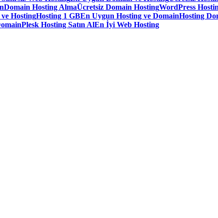
in
Domain Hosting Alma
Ücretsiz Domain Hosting
WordPress Hostin
 ve Hosting
Hosting 1 GB
En Uygun Hosting ve Domain
Hosting Do
Domain
Plesk Hosting Satın Al
En İyi Web Hosting