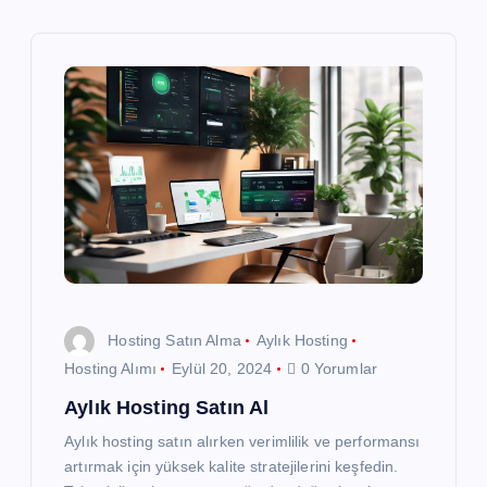
e
z
i
n
m
e
s
Hosting Satın Alma
Aylık Hosting
i
Hosting Alımı
Eylül 20, 2024
0 Yorumlar
Aylık Hosting Satın Al
Aylık hosting satın alırken verimlilik ve performansı
artırmak için yüksek kalite stratejilerini keşfedin.