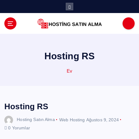
İ
ç
e
r
i
ğ
e
a
Hosting RS
t
l
Ev
a
Hosting RS
Hosting Satın Alma
Web Hosting
Ağustos 9, 2024
0 Yorumlar