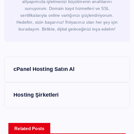
altyapımızla işletmenizi büyütmenin anahtarını
sunuyorum. Domain kayıt hizmetleri ve SSL
sertifikalarıyla online varlığınızı güçlendiriyorum.
Hedefim, sizin başarınız! İhtiyacınız olan her şey için
buradayım. Birlikte, dijital geleceğinizi inşa edelim!
Y
cPanel Hosting Satın Al
a
z
Hosting Şirketleri
ı
g
Related Posts