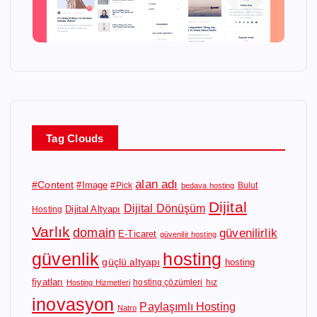
Tag Clouds
alan adı
#Content
#Image
#Pick
Bulut
bedava hosting
Dijital
Dijital Dönüşüm
Dijital Altyapı
Hosting
Varlık
domain
güvenilirlik
E-Ticaret
güvenilir hosting
güvenlik
hosting
güçlü altyapı
hosting
fiyatları
hosting çözümleri
hız
Hosting Hizmetleri
inovasyon
Paylaşımlı Hosting
Natro