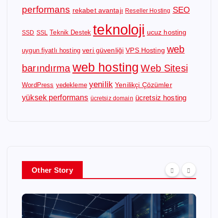
performans
SEO
rekabet avantajı
Reseller Hosting
teknoloji
ucuz hosting
Teknik Destek
SSD
SSL
web
veri güvenliği
VPS Hosting
uygun fiyatlı hosting
web hosting
barındırma
Web Sitesi
yenilik
Yenilikçi Çözümler
WordPress
yedekleme
yüksek performans
ücretsiz hosting
ücretsiz domain
Other Story