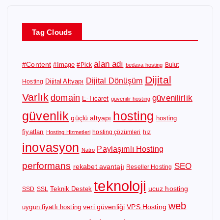
Tag Clouds
alan adı
#Content
#Image
#Pick
Bulut
bedava hosting
Dijital
Dijital Dönüşüm
Dijital Altyapı
Hosting
Varlık
domain
güvenilirlik
E-Ticaret
güvenilir hosting
güvenlik
hosting
güçlü altyapı
hosting
fiyatları
hosting çözümleri
hız
Hosting Hizmetleri
inovasyon
Paylaşımlı Hosting
Natro
performans
SEO
rekabet avantajı
Reseller Hosting
teknoloji
ucuz hosting
Teknik Destek
SSD
SSL
web
veri güvenliği
VPS Hosting
uygun fiyatlı hosting