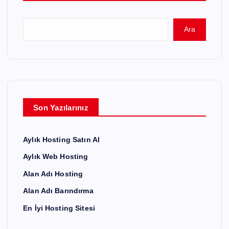
ı
Ara
s
a
y
Son Yazılarınız
f
Aylık Hosting Satın Al
a
Aylık Web Hosting
l
Alan Adı Hosting
Alan Adı Barındırma
a
En İyi Hosting Sitesi
m