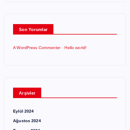
a
s
Son Yorumlar
ı
A WordPress Commenter
-
Hello world!
Arşivler
Eylül 2024
Ağustos 2024