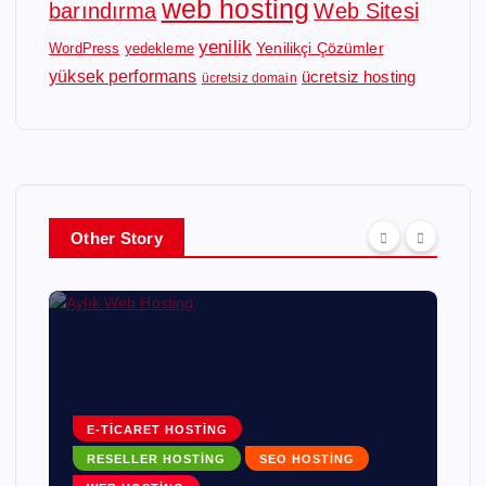
web hosting
barındırma
Web Sitesi
yenilik
Yenilikçi Çözümler
WordPress
yedekleme
yüksek performans
ücretsiz hosting
ücretsiz domain
Other Story
E-TICARET HOSTING
RESELLER HOSTING
SEO HOSTING