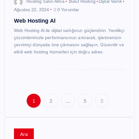
Hosting Satın Alma
Bulut Hosting
Dijital Varlık
Ağustos 22, 2024
0 Yorumlar
Web Hosting Al
Web Hosting Al ile dijital varlığınızı güçlendirin. Yenilikçi
çözümlerimizle performansınızı artırarak, işletmenizin
çevrimiçi dünyada öne çıkmasını sağlayın. Güvenilir ve
etkili web hosting hizmetleri için doğru adres.
1
2
…
5
Y
a
z
Ara