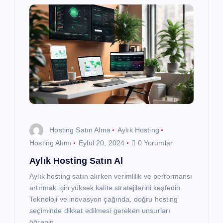
z
i
n
m
e
s
Hosting Satın Alma
Aylık Hosting
i
Hosting Alımı
Eylül 20, 2024
0 Yorumlar
Aylık Hosting Satın Al
Aylık hosting satın alırken verimlilik ve performansı
artırmak için yüksek kalite stratejilerini keşfedin.
Teknoloji ve inovasyon çağında, doğru hosting
seçiminde dikkat edilmesi gereken unsurları
öğrenin.