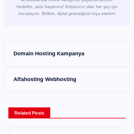
Hedefim, sizin başarınız! İhtiyacınız olan her şey için
buradayım. Birlikte, dijital geleceğinizi inşa edelim!
Y
Domain Hosting Kampanya
a
z
Alfahosting Webhosting
ı
g
Related Posts
e