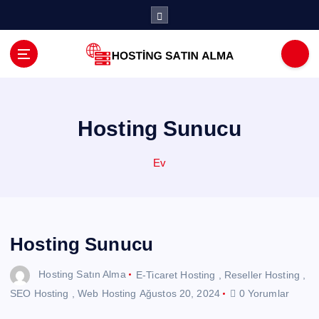
İ
ç
e
r
i
ğ
e
a
Hosting Sunucu
t
l
Ev
a
Hosting Sunucu
Hosting Satın Alma
E-Ticaret Hosting
,
Reseller Hosting
,
SEO Hosting
,
Web Hosting
Ağustos 20, 2024
0 Yorumlar