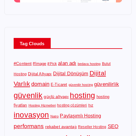
Tag Clouds
alan adı
#Content
#Image
#Pick
Bulut
bedava hosting
Dijital
Dijital Dönüşüm
Dijital Altyapı
Hosting
Varlık
domain
güvenilirlik
E-Ticaret
güvenilir hosting
güvenlik
hosting
güçlü altyapı
hosting
fiyatları
hosting çözümleri
hız
Hosting Hizmetleri
inovasyon
Paylaşımlı Hosting
Natro
performans
SEO
rekabet avantajı
Reseller Hosting