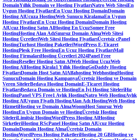
Domain
Yıllık Domain ve Hosting Fiyatları
Natro Web Sitesi
En
Uygun Hosting Fiyatları
En Ucuz Hosting Domain
Domain
Hosting Al
Ucuza Hosting
Web Sunucu Kiralama
En Uygun
Hosting Fiyatları
En Ucuz Hosting Domain
Domain Hosting
Al
Ucuz Hosting Satın Al
Hosting En Ucuz
Somee Free
Hosting
Hosting Alan Adı
Sınırsız Domain Alma
Web Sitesi
Hosting Ücretleri
Web Sitesi Hosting Fiyatları
Ücretsiz cPanel
Hosting
Turhost Hosting Paketleri
WordPress E-Ticaret
Hosting
Plesk Free Hosting
En Ucuz Hosting Fiyatları
Mail
Hosting Firmaları
Hosting Ücretleri 2024
Panel Free
Hosting
Reseller Hosting Satın Al
Web Hosting Ucuz
Web
Hosting Al
Hosting Kirala
1 Yıllık Hosting
GoDaddy Hosting
Fiyatları
Domain Host Satın Al
Alfahosting Webhosting
Hosting
Sunucu
Domain Hosting Kampanya
Ücretsiz Hosting ve Domain
Veren Siteler
Bedava Hosting Domain
E-Ticaret Hosting
Fiyatları
Bedava Domain ve Hosting
En İyi Hosting Siteleri
Hız
Hosting
Panel VPS Free
1 Aylık Hosting
Natro Web Hosting
Aylık
Hosting Al
Uygun Fiyatlı Hosting
Alan Adı Hosting
Web Hosting
Hizmeti
Hosting ve Domain Alma
WoomHost Sınırsız Web
Hosting
En Uygun Domain ve Hosting
Ücretsiz Hosting
Siteleri
Limitsiz Hosting
WordPress Hosting Al
Hosting
Şirketleri
Hosting RS
cPanel Hosting Satın Al
Ucuz Hosting
Domain
Domain Hosting Alma
Ücretsiz Domain
Hosting
WordPress Hosting Paketleri
Hosting 20 GB
Hosting ve