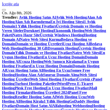
İçeriğe atla
Cts. Ağu 8th, 2026
Trendler:
Aylık Hosting Satın Al
Aylık Web Hosting
Alan Adı
Hosting
Alan Adı Barındırma
En İyi Hosting Sitesi
1 Aylık
Domain
1 Yıllık Hosting Fiyatları
Ücretsiz Domain ve Hosting
Veren Siteler
Doruknet Hosting
Ekonomik Hosting
Web Hosting
Paketi
Natro Hazır Site
Ücretsiz Windows Hosting
Hosting
Domain Al
Natro Web Sitesi Kurma
Bedava Hosting ve
Domain
Domain ve Hosting Ücretleri
Ucuz Hosting Al
Bedava
Web Hosting
Hosting 30 GB
Dreamnix Hosting
Ücretsiz Hosting
Domain
Yıllık Domain ve Hosting Fiyatları
Natro Web Sitesi
En
Uygun Hosting Fiyatları
En Ucuz Hosting Domain
Domain
Hosting Al
Ucuza Hosting
Web Sunucu Kiralama
En Uygun
Hosting Fiyatları
En Ucuz Hosting Domain
Domain Hosting
Al
Ucuz Hosting Satın Al
Hosting En Ucuz
Somee Free
Hosting
Hosting Alan Adı
Sınırsız Domain Alma
Web Sitesi
Hosting Ücretleri
Web Sitesi Hosting Fiyatları
Ücretsiz cPanel
Hosting
Turhost Hosting Paketleri
WordPress E-Ticaret
Hosting
Plesk Free Hosting
En Ucuz Hosting Fiyatları
Mail
Hosting Firmaları
Hosting Ücretleri 2024
Panel Free
Hosting
Reseller Hosting Satın Al
Web Hosting Ucuz
Web
Hosting Al
Hosting Kirala
1 Yıllık Hosting
GoDaddy Hosting
Fiyatları
Domain Host Satın Al
Alfahosting Webhosting
Hosting