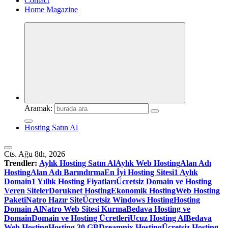
Contact
Home Magazine
Aramak:
Hosting Satın Al
Cts. Ağu 8th, 2026
Trendler:
Aylık Hosting Satın Al
Aylık Web Hosting
Alan Adı
Hosting
Alan Adı Barındırma
En İyi Hosting Sitesi
1 Aylık
Domain
1 Yıllık Hosting Fiyatları
Ücretsiz Domain ve Hosting
Veren Siteler
Doruknet Hosting
Ekonomik Hosting
Web Hosting
Paketi
Natro Hazır Site
Ücretsiz Windows Hosting
Hosting
Domain Al
Natro Web Sitesi Kurma
Bedava Hosting ve
Domain
Domain ve Hosting Ücretleri
Ucuz Hosting Al
Bedava
Web Hosting
Hosting 30 GB
Dreamnix Hosting
Ücretsiz Hosting