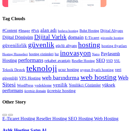
Tag Clouds
alan adı
#Content
#Image
#Pick
Bulut Hosting
Dijital Altyapı
bedava hosting
Dijital Varlık
domain
Dijital Dönüşüm
E-Ticaret
güvenilir hosting
güvenlik
hosting
güvenilirlik
güçlü altyapı
hosting fiyatları
inovasyon
Paylaşımlı
hosting çözümleri
hız
Hosting Hizmetleri
Natro
performans
SEO
Hosting
rekabet avantajı
Reseller Hosting
SSD
SSL
teknoloji
ucuz hosting
veri
Teknik Destek
uygun fiyatlı hosting
web hosting
web barındırma
Web
güvenliği
VPS Hosting
Sitesi
yenilik
yüksek
Yenilikçi Çözümler
WordPress
yedekleme
performans
ücretsiz hosting
ücretsiz domain
Other Story
E-Ticaret Hosting
Reseller Hosting
SEO Hosting
Web Hosting
Aylık Hosting Satın Al