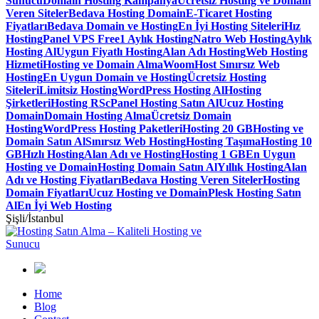
Sunucu
Domain Hosting Kampanya
Ücretsiz Hosting ve Domain
Veren Siteler
Bedava Hosting Domain
E-Ticaret Hosting
Fiyatları
Bedava Domain ve Hosting
En İyi Hosting Siteleri
Hız
Hosting
Panel VPS Free
1 Aylık Hosting
Natro Web Hosting
Aylık
Hosting Al
Uygun Fiyatlı Hosting
Alan Adı Hosting
Web Hosting
Hizmeti
Hosting ve Domain Alma
WoomHost Sınırsız Web
Hosting
En Uygun Domain ve Hosting
Ücretsiz Hosting
Siteleri
Limitsiz Hosting
WordPress Hosting Al
Hosting
Şirketleri
Hosting RS
cPanel Hosting Satın Al
Ucuz Hosting
Domain
Domain Hosting Alma
Ücretsiz Domain
Hosting
WordPress Hosting Paketleri
Hosting 20 GB
Hosting ve
Domain Satın Al
Sınırsız Web Hosting
Hosting Taşıma
Hosting 10
GB
Hızlı Hosting
Alan Adı ve Hosting
Hosting 1 GB
En Uygun
Hosting ve Domain
Hosting Domain Satın Al
Yıllık Hosting
Alan
Adı ve Hosting Fiyatları
Bedava Hosting Veren Siteler
Hosting
Domain Fiyatları
Ucuz Hosting ve Domain
Plesk Hosting Satın
Al
En İyi Web Hosting
Şişli/İstanbul
Home
Blog