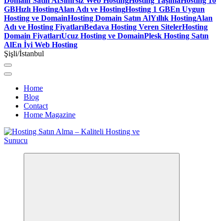
Domain Satın Al
Sınırsız Web Hosting
Hosting Taşıma
Hosting 10
GB
Hızlı Hosting
Alan Adı ve Hosting
Hosting 1 GB
En Uygun
Hosting ve Domain
Hosting Domain Satın Al
Yıllık Hosting
Alan
Adı ve Hosting Fiyatları
Bedava Hosting Veren Siteler
Hosting
Domain Fiyatları
Ucuz Hosting ve Domain
Plesk Hosting Satın
Al
En İyi Web Hosting
Şişli/İstanbul
Home
Blog
Contact
Home Magazine