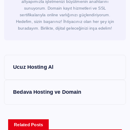
altyapımızla işletmenizi büyütmenin anahtarını
sunuyorum. Domain kayıt hizmetleri ve SSL
sertifikalarıyla online varlığınızı güçlendiriyorum.
Hedefim, sizin başarınız! İhtiyacınız olan her şey için
buradayım. Birlikte, dijital geleceğinizi inşa edelim!
Y
Ucuz Hosting Al
a
z
Bedava Hosting ve Domain
ı
g
Related Posts