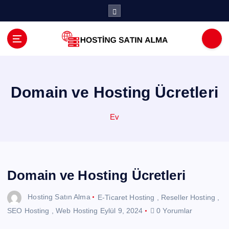
İ
ç
e
r
i
ğ
e
a
Domain ve Hosting Ücretleri
t
l
Ev
a
Domain ve Hosting Ücretleri
Hosting Satın Alma
E-Ticaret Hosting
,
Reseller Hosting
,
SEO Hosting
,
Web Hosting
Eylül 9, 2024
0 Yorumlar