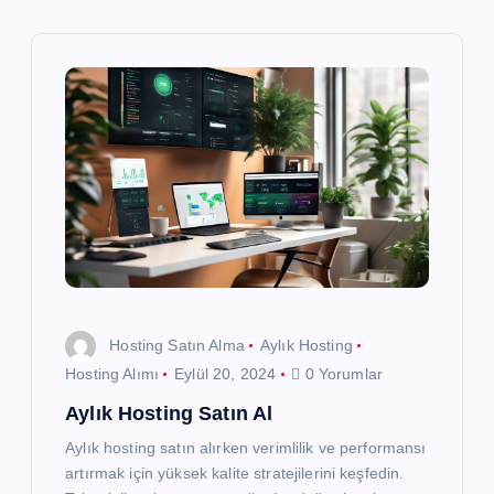
e
z
i
n
m
e
s
Hosting Satın Alma
Aylık Hosting
i
Hosting Alımı
Eylül 20, 2024
0 Yorumlar
Aylık Hosting Satın Al
Aylık hosting satın alırken verimlilik ve performansı
artırmak için yüksek kalite stratejilerini keşfedin.