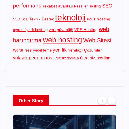
performans
SEO
rekabet avantajı
Reseller Hosting
teknoloji
ucuz hosting
Teknik Destek
SSD
SSL
web
veri güvenliği
VPS Hosting
uygun fiyatlı hosting
web hosting
barındırma
Web Sitesi
yenilik
Yenilikçi Çözümler
WordPress
yedekleme
yüksek performans
ücretsiz hosting
ücretsiz domain
Other Story