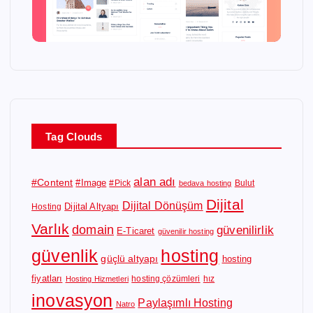
Tag Clouds
alan adı
#Content
#Image
#Pick
Bulut
bedava hosting
Dijital
Dijital Dönüşüm
Dijital Altyapı
Hosting
Varlık
domain
güvenilirlik
E-Ticaret
güvenilir hosting
güvenlik
hosting
güçlü altyapı
hosting
fiyatları
hosting çözümleri
hız
Hosting Hizmetleri
inovasyon
Paylaşımlı Hosting
Natro