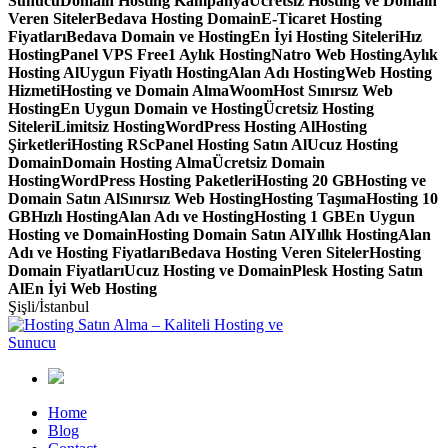
Sunucu
Domain Hosting Kampanya
Ücretsiz Hosting ve Domain
Veren Siteler
Bedava Hosting Domain
E-Ticaret Hosting
Fiyatları
Bedava Domain ve Hosting
En İyi Hosting Siteleri
Hız
Hosting
Panel VPS Free
1 Aylık Hosting
Natro Web Hosting
Aylık
Hosting Al
Uygun Fiyatlı Hosting
Alan Adı Hosting
Web Hosting
Hizmeti
Hosting ve Domain Alma
WoomHost Sınırsız Web
Hosting
En Uygun Domain ve Hosting
Ücretsiz Hosting
Siteleri
Limitsiz Hosting
WordPress Hosting Al
Hosting
Şirketleri
Hosting RS
cPanel Hosting Satın Al
Ucuz Hosting
Domain
Domain Hosting Alma
Ücretsiz Domain
Hosting
WordPress Hosting Paketleri
Hosting 20 GB
Hosting ve
Domain Satın Al
Sınırsız Web Hosting
Hosting Taşıma
Hosting 10
GB
Hızlı Hosting
Alan Adı ve Hosting
Hosting 1 GB
En Uygun
Hosting ve Domain
Hosting Domain Satın Al
Yıllık Hosting
Alan
Adı ve Hosting Fiyatları
Bedava Hosting Veren Siteler
Hosting
Domain Fiyatları
Ucuz Hosting ve Domain
Plesk Hosting Satın
Al
En İyi Web Hosting
Şişli/İstanbul
Home
Blog