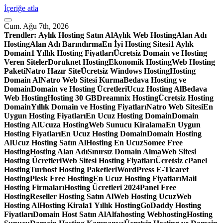
İçeriğe atla
Cum. Ağu 7th, 2026
Trendler:
Aylık Hosting Satın Al
Aylık Web Hosting
Alan Adı
Hosting
Alan Adı Barındırma
En İyi Hosting Sitesi
1 Aylık
Domain
1 Yıllık Hosting Fiyatları
Ücretsiz Domain ve Hosting
Veren Siteler
Doruknet Hosting
Ekonomik Hosting
Web Hosting
Paketi
Natro Hazır Site
Ücretsiz Windows Hosting
Hosting
Domain Al
Natro Web Sitesi Kurma
Bedava Hosting ve
Domain
Domain ve Hosting Ücretleri
Ucuz Hosting Al
Bedava
Web Hosting
Hosting 30 GB
Dreamnix Hosting
Ücretsiz Hosting
Domain
Yıllık Domain ve Hosting Fiyatları
Natro Web Sitesi
En
Uygun Hosting Fiyatları
En Ucuz Hosting Domain
Domain
Hosting Al
Ucuza Hosting
Web Sunucu Kiralama
En Uygun
Hosting Fiyatları
En Ucuz Hosting Domain
Domain Hosting
Al
Ucuz Hosting Satın Al
Hosting En Ucuz
Somee Free
Hosting
Hosting Alan Adı
Sınırsız Domain Alma
Web Sitesi
Hosting Ücretleri
Web Sitesi Hosting Fiyatları
Ücretsiz cPanel
Hosting
Turhost Hosting Paketleri
WordPress E-Ticaret
Hosting
Plesk Free Hosting
En Ucuz Hosting Fiyatları
Mail
Hosting Firmaları
Hosting Ücretleri 2024
Panel Free
Hosting
Reseller Hosting Satın Al
Web Hosting Ucuz
Web
Hosting Al
Hosting Kirala
1 Yıllık Hosting
GoDaddy Hosting
Fiyatları
Domain Host Satın Al
Alfahosting Webhosting
Hosting