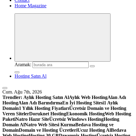
Contact
Home Magazine
Aramak:
Hosting Satın Al
Cum. Ağu 7th, 2026
Trendler:
Aylık Hosting Satın Al
Aylık Web Hosting
Alan Adı
Hosting
Alan Adı Barındırma
En İyi Hosting Sitesi
1 Aylık
Domain
1 Yıllık Hosting Fiyatları
Ücretsiz Domain ve Hosting
Veren Siteler
Doruknet Hosting
Ekonomik Hosting
Web Hosting
Paketi
Natro Hazır Site
Ücretsiz Windows Hosting
Hosting
Domain Al
Natro Web Sitesi Kurma
Bedava Hosting ve
Domain
Domain ve Hosting Ücretleri
Ucuz Hosting Al
Bedava
Web Hosting
Hosting 30 GB
Dreamnix Hosting
Ücretsiz Hosting