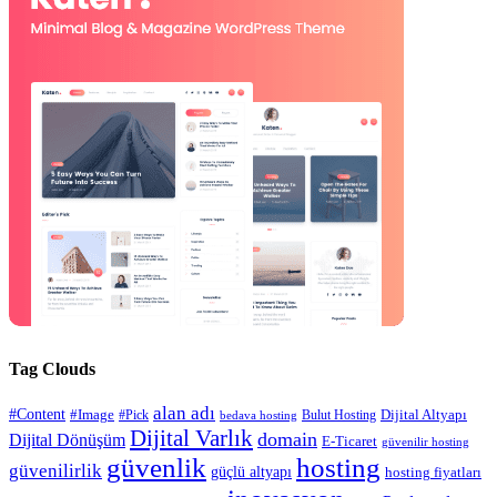
Tag Clouds
alan adı
#Content
#Image
#Pick
Bulut Hosting
Dijital Altyapı
bedava hosting
Dijital Varlık
domain
Dijital Dönüşüm
E-Ticaret
güvenilir hosting
güvenlik
hosting
güvenilirlik
güçlü altyapı
hosting fiyatları