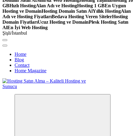
Domain Satın Al
Sınırsız Web Hosting
Hosting Taşıma
Hosting 10
GB
Hızlı Hosting
Alan Adı ve Hosting
Hosting 1 GB
En Uygun
Hosting ve Domain
Hosting Domain Satın Al
Yıllık Hosting
Alan
Adı ve Hosting Fiyatları
Bedava Hosting Veren Siteler
Hosting
Domain Fiyatları
Ucuz Hosting ve Domain
Plesk Hosting Satın
Al
En İyi Web Hosting
Şişli/İstanbul
Home
Blog
Contact
Home Magazine