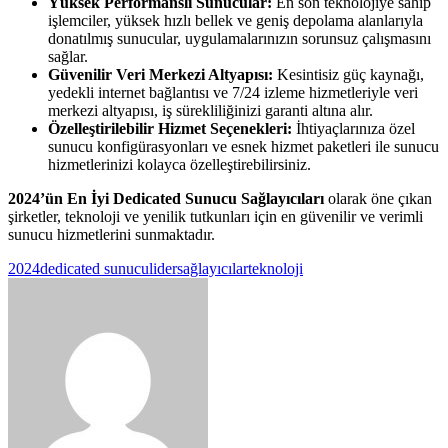
Yüksek Performanslı Sunucular:
En son teknolojiye sahip
işlemciler, yüksek hızlı bellek ve geniş depolama alanlarıyla
donatılmış sunucular, uygulamalarınızın sorunsuz çalışmasını
sağlar.
Güvenilir Veri Merkezi Altyapısı:
Kesintisiz güç kaynağı,
yedekli internet bağlantısı ve 7/24 izleme hizmetleriyle veri
merkezi altyapısı, iş sürekliliğinizi garanti altına alır.
Özelleştirilebilir Hizmet Seçenekleri:
İhtiyaçlarınıza özel
sunucu konfigürasyonları ve esnek hizmet paketleri ile sunucu
hizmetlerinizi kolayca özelleştirebilirsiniz.
2024’ün En İyi Dedicated Sunucu Sağlayıcıları
olarak öne çıkan
şirketler, teknoloji ve yenilik tutkunları için en güvenilir ve verimli
sunucu hizmetlerini sunmaktadır.
2024
dedicated sunucu
lider
sağlayıcılar
teknoloji