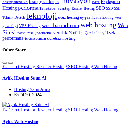
inovasyon
Paylaşımlı
hosting çözümleri
hız
Hosting Hizmetleri
Natro
performans
SEO
Hosting
rekabet avantajı
Reseller Hosting
SSD
SSL
teknoloji
ucuz hosting
veri
Teknik Destek
uygun fiyatlı hosting
web hosting
web barındırma
Web
güvenliği
VPS Hosting
Sitesi
yenilik
yüksek
Yenilikçi Çözümler
WordPress
yedekleme
performans
ücretsiz hosting
ücretsiz domain
Other Story
E-Ticaret Hosting
Reseller Hosting
SEO Hosting
Web Hosting
Aylık Hosting Satın Al
Hosting Satın Alma
Eylül 20, 2024
E-Ticaret Hosting
Reseller Hosting
SEO Hosting
Web Hosting
Aylık Web Hosting