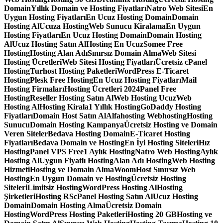
Domain
Yıllık Domain ve Hosting Fiyatları
Natro Web Sitesi
En
Uygun Hosting Fiyatları
En Ucuz Hosting Domain
Domain
Hosting Al
Ucuza Hosting
Web Sunucu Kiralama
En Uygun
Hosting Fiyatları
En Ucuz Hosting Domain
Domain Hosting
Al
Ucuz Hosting Satın Al
Hosting En Ucuz
Somee Free
Hosting
Hosting Alan Adı
Sınırsız Domain Alma
Web Sitesi
Hosting Ücretleri
Web Sitesi Hosting Fiyatları
Ücretsiz cPanel
Hosting
Turhost Hosting Paketleri
WordPress E-Ticaret
Hosting
Plesk Free Hosting
En Ucuz Hosting Fiyatları
Mail
Hosting Firmaları
Hosting Ücretleri 2024
Panel Free
Hosting
Reseller Hosting Satın Al
Web Hosting Ucuz
Web
Hosting Al
Hosting Kirala
1 Yıllık Hosting
GoDaddy Hosting
Fiyatları
Domain Host Satın Al
Alfahosting Webhosting
Hosting
Sunucu
Domain Hosting Kampanya
Ücretsiz Hosting ve Domain
Veren Siteler
Bedava Hosting Domain
E-Ticaret Hosting
Fiyatları
Bedava Domain ve Hosting
En İyi Hosting Siteleri
Hız
Hosting
Panel VPS Free
1 Aylık Hosting
Natro Web Hosting
Aylık
Hosting Al
Uygun Fiyatlı Hosting
Alan Adı Hosting
Web Hosting
Hizmeti
Hosting ve Domain Alma
WoomHost Sınırsız Web
Hosting
En Uygun Domain ve Hosting
Ücretsiz Hosting
Siteleri
Limitsiz Hosting
WordPress Hosting Al
Hosting
Şirketleri
Hosting RS
cPanel Hosting Satın Al
Ucuz Hosting
Domain
Domain Hosting Alma
Ücretsiz Domain
Hosting
WordPress Hosting Paketleri
Hosting 20 GB
Hosting ve