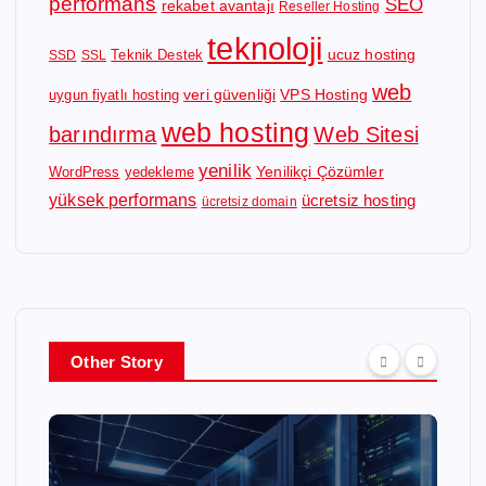
performans
SEO
rekabet avantajı
Reseller Hosting
teknoloji
ucuz hosting
Teknik Destek
SSD
SSL
web
veri güvenliği
VPS Hosting
uygun fiyatlı hosting
web hosting
barındırma
Web Sitesi
yenilik
Yenilikçi Çözümler
WordPress
yedekleme
yüksek performans
ücretsiz hosting
ücretsiz domain
Other Story