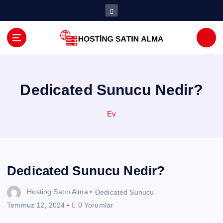
İ
ç
e
r
i
ğ
e
a
Dedicated Sunucu Nedir?
t
l
Ev
a
Dedicated Sunucu Nedir?
Hosting Satın Alma
Dedicated Sunucu
Temmuz 12, 2024
0 Yorumlar