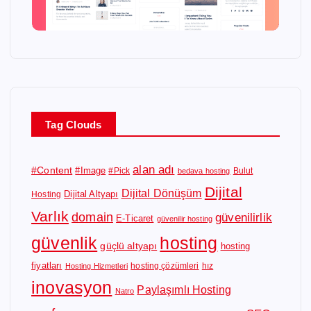
Tag Clouds
alan adı
#Content
#Image
#Pick
Bulut
bedava hosting
Dijital
Dijital Dönüşüm
Dijital Altyapı
Hosting
Varlık
domain
güvenilirlik
E-Ticaret
güvenilir hosting
güvenlik
hosting
güçlü altyapı
hosting
fiyatları
hosting çözümleri
hız
Hosting Hizmetleri
inovasyon
Paylaşımlı Hosting
Natro