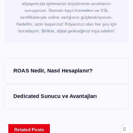
altyapımızla işletmenizi büyütmenin anahtarını
sunuyorum. Domain kayıt hizmetleri ve SSL
sertifikalarıyla online varlığınızı güçlendiriyorum.
Hedefim, sizin başarınız! İhtiyacınız olan her şey için
buradayım. Birlikte, dijital geleceğinizi inşa edelim!
Y
ROAS Nedir, Nasıl Hesaplanır?
a
z
Dedicated Sunucu ve Avantajları
ı
g
Related Posts