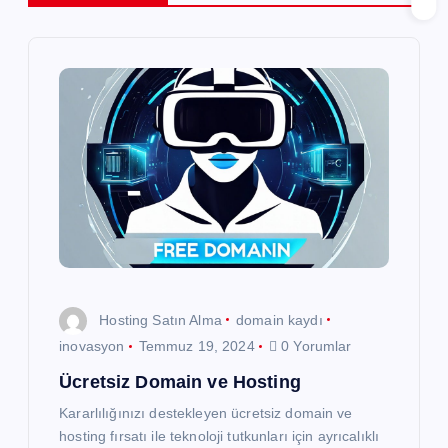
e
z
i
n
m
e
s
Hosting Satın Alma
domain kaydı
i
inovasyon
Temmuz 19, 2024
0 Yorumlar
Ücretsiz Domain ve Hosting
Kararlılığınızı destekleyen ücretsiz domain ve
hosting fırsatı ile teknoloji tutkunları için ayrıcalıklı