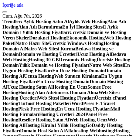
İçeriğe atla
Cum. Ağu 7th, 2026
Trendler:
Aylık Hosting Satın Al
Aylık Web Hosting
Alan Adı
Hosting
Alan Adı Barındırma
En İyi Hosting Sitesi
1 Aylık
Domain
1 Yıllık Hosting Fiyatları
Ücretsiz Domain ve Hosting
Veren Siteler
Doruknet Hosting
Ekonomik Hosting
Web Hosting
Paketi
Natro Hazır Site
Ücretsiz Windows Hosting
Hosting
Domain Al
Natro Web Sitesi Kurma
Bedava Hosting ve
Domain
Domain ve Hosting Ücretleri
Ucuz Hosting Al
Bedava
Web Hosting
Hosting 30 GB
Dreamnix Hosting
Ücretsiz Hosting
Domain
Yıllık Domain ve Hosting Fiyatları
Natro Web Sitesi
En
Uygun Hosting Fiyatları
En Ucuz Hosting Domain
Domain
Hosting Al
Ucuza Hosting
Web Sunucu Kiralama
En Uygun
Hosting Fiyatları
En Ucuz Hosting Domain
Domain Hosting
Al
Ucuz Hosting Satın Al
Hosting En Ucuz
Somee Free
Hosting
Hosting Alan Adı
Sınırsız Domain Alma
Web Sitesi
Hosting Ücretleri
Web Sitesi Hosting Fiyatları
Ücretsiz cPanel
Hosting
Turhost Hosting Paketleri
WordPress E-Ticaret
Hosting
Plesk Free Hosting
En Ucuz Hosting Fiyatları
Mail
Hosting Firmaları
Hosting Ücretleri 2024
Panel Free
Hosting
Reseller Hosting Satın Al
Web Hosting Ucuz
Web
Hosting Al
Hosting Kirala
1 Yıllık Hosting
GoDaddy Hosting
Fiyatları
Domain Host Satın Al
Alfahosting Webhosting
Hosting