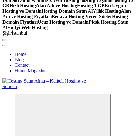
Domain Satın Al
Sınırsız Web Hosting
Hosting Taşıma
Hosting 10
GB
Hızlı Hosting
Alan Adı ve Hosting
Hosting 1 GB
En Uygun
Hosting ve Domain
Hosting Domain Satın Al
Yıllık Hosting
Alan
Adı ve Hosting Fiyatları
Bedava Hosting Veren Siteler
Hosting
Domain Fiyatları
Ucuz Hosting ve Domain
Plesk Hosting Satın
Al
En İyi Web Hosting
Şişli/İstanbul
Home
Blog
Contact
Home Magazine