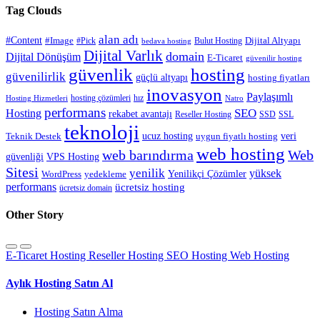
Tag Clouds
alan adı
#Content
#Image
#Pick
Bulut Hosting
Dijital Altyapı
bedava hosting
Dijital Varlık
domain
Dijital Dönüşüm
E-Ticaret
güvenilir hosting
güvenlik
hosting
güvenilirlik
güçlü altyapı
hosting fiyatları
inovasyon
Paylaşımlı
hosting çözümleri
hız
Hosting Hizmetleri
Natro
performans
SEO
Hosting
rekabet avantajı
Reseller Hosting
SSD
SSL
teknoloji
ucuz hosting
veri
Teknik Destek
uygun fiyatlı hosting
web hosting
web barındırma
Web
güvenliği
VPS Hosting
Sitesi
yenilik
yüksek
Yenilikçi Çözümler
WordPress
yedekleme
performans
ücretsiz hosting
ücretsiz domain
Other Story
E-Ticaret Hosting
Reseller Hosting
SEO Hosting
Web Hosting
Aylık Hosting Satın Al
Hosting Satın Alma