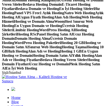
Sunucu
Domain Hosting Kampanya
Ücretsiz Hosting ve Domain
Veren Siteler
Bedava Hosting Domain
E-Ticaret Hosting
Fiyatları
Bedava Domain ve Hosting
En İyi Hosting Siteleri
Hız
Hosting
Panel VPS Free
1 Aylık Hosting
Natro Web Hosting
Aylık
Hosting Al
Uygun Fiyatlı Hosting
Alan Adı Hosting
Web Hosting
Hizmeti
Hosting ve Domain Alma
WoomHost Sınırsız Web
Hosting
En Uygun Domain ve Hosting
Ücretsiz Hosting
Siteleri
Limitsiz Hosting
WordPress Hosting Al
Hosting
Şirketleri
Hosting RS
cPanel Hosting Satın Al
Ucuz Hosting
Domain
Domain Hosting Alma
Ücretsiz Domain
Hosting
WordPress Hosting Paketleri
Hosting 20 GB
Hosting ve
Domain Satın Al
Sınırsız Web Hosting
Hosting Taşıma
Hosting 10
GB
Hızlı Hosting
Alan Adı ve Hosting
Hosting 1 GB
En Uygun
Hosting ve Domain
Hosting Domain Satın Al
Yıllık Hosting
Alan
Adı ve Hosting Fiyatları
Bedava Hosting Veren Siteler
Hosting
Domain Fiyatları
Ucuz Hosting ve Domain
Plesk Hosting Satın
Al
En İyi Web Hosting
Şişli/İstanbul
Home
Blog