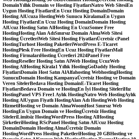
Domain
Yıllık Domain ve Hosting Fiyatları
Natro Web Sitesi
En
Uygun Hosting Fiyatları
En Ucuz Hosting Domain
Domain
Hosting Al
Ucuza Hosting
Web Sunucu Kiralama
En Uygun
Hosting Fiyatları
En Ucuz Hosting Domain
Domain Hosting
Al
Ucuz Hosting Satın Al
Hosting En Ucuz
Somee Free
Hosting
Hosting Alan Adı
Sınırsız Domain Alma
Web Sitesi
Hosting Ücretleri
Web Sitesi Hosting Fiyatları
Ücretsiz cPanel
Hosting
Turhost Hosting Paketleri
WordPress E-Ticaret
Hosting
Plesk Free Hosting
En Ucuz Hosting Fiyatları
Mail
Hosting Firmaları
Hosting Ücretleri 2024
Panel Free
Hosting
Reseller Hosting Satın Al
Web Hosting Ucuz
Web
Hosting Al
Hosting Kirala
1 Yıllık Hosting
GoDaddy Hosting
Fiyatları
Domain Host Satın Al
Alfahosting Webhosting
Hosting
Sunucu
Domain Hosting Kampanya
Ücretsiz Hosting ve Domain
Veren Siteler
Bedava Hosting Domain
E-Ticaret Hosting
Fiyatları
Bedava Domain ve Hosting
En İyi Hosting Siteleri
Hız
Hosting
Panel VPS Free
1 Aylık Hosting
Natro Web Hosting
Aylık
Hosting Al
Uygun Fiyatlı Hosting
Alan Adı Hosting
Web Hosting
Hizmeti
Hosting ve Domain Alma
WoomHost Sınırsız Web
Hosting
En Uygun Domain ve Hosting
Ücretsiz Hosting
Siteleri
Limitsiz Hosting
WordPress Hosting Al
Hosting
Şirketleri
Hosting RS
cPanel Hosting Satın Al
Ucuz Hosting
Domain
Domain Hosting Alma
Ücretsiz Domain
Hosting
WordPress Hosting Paketleri
Hosting 20 GB
Hosting ve