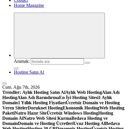
Contact
Home Magazine
Aramak:
Hosting Satın Al
Cum. Ağu 7th, 2026
Trendler:
Aylık Hosting Satın Al
Aylık Web Hosting
Alan Adı
Hosting
Alan Adı Barındırma
En İyi Hosting Sitesi
1 Aylık
Domain
1 Yıllık Hosting Fiyatları
Ücretsiz Domain ve Hosting
Veren Siteler
Doruknet Hosting
Ekonomik Hosting
Web Hosting
Paketi
Natro Hazır Site
Ücretsiz Windows Hosting
Hosting
Domain Al
Natro Web Sitesi Kurma
Bedava Hosting ve
Domain
Domain ve Hosting Ücretleri
Ucuz Hosting Al
Bedava
Web Hosting
Hosting 30 GB
Dreamnix Hosting
Ücretsiz Hosting