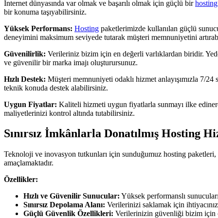
İnternet dünyasında var olmak ve başarılı olmak için güçlü bir
hosting
bir konuma taşıyabilirsiniz.
Yüksek Performans:
Hosting
paketlerimizde kullanılan güçlü sunucula
deneyimini maksimum seviyede tutarak müşteri memnuniyetini artırabil
Güvenilirlik:
Verileriniz bizim için en değerli varlıklardan biridir. Ye
ve güvenilir bir marka imajı oluşturursunuz.
Hızlı Destek:
Müşteri memnuniyeti odaklı hizmet anlayışımızla 7/24 si
teknik konuda destek alabilirsiniz.
Uygun Fiyatlar:
Kaliteli hizmeti uygun fiyatlarla sunmayı ilke edin
maliyetlerinizi kontrol altında tutabilirsiniz.
Sınırsız İmkânlarla Donatılmış Hosting Hi
Teknoloji ve inovasyon tutkunları için sunduğumuz hosting paketleri, s
amaçlamaktadır.
Özellikler:
Hızlı ve Güvenilir Sunucular:
Yüksek performanslı sunucularımı
Sınırsız Depolama Alanı:
Verilerinizi saklamak için ihtiyacını
Güçlü Güvenlik Özellikleri:
Verilerinizin güvenliği bizim için 