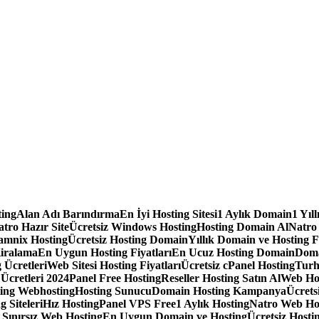
ting
Alan Adı Barındırma
En İyi Hosting Sitesi
1 Aylık Domain
1 Yıl
tro Hazır Site
Ücretsiz Windows Hosting
Hosting Domain Al
Natro
amnix Hosting
Ücretsiz Hosting Domain
Yıllık Domain ve Hosting F
iralama
En Uygun Hosting Fiyatları
En Ucuz Hosting Domain
Doma
 Ücretleri
Web Sitesi Hosting Fiyatları
Ücretsiz cPanel Hosting
Turh
 Ücretleri 2024
Panel Free Hosting
Reseller Hosting Satın Al
Web Ho
ting Webhosting
Hosting Sunucu
Domain Hosting Kampanya
Ücrets
g Siteleri
Hız Hosting
Panel VPS Free
1 Aylık Hosting
Natro Web Ho
ınırsız Web Hosting
En Uygun Domain ve Hosting
Ücretsiz Hostin