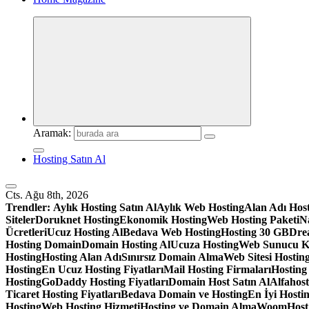
Aramak:
Hosting Satın Al
Cts. Ağu 8th, 2026
Trendler:
Aylık Hosting Satın Al
Aylık Web Hosting
Alan Adı Hos
Siteler
Doruknet Hosting
Ekonomik Hosting
Web Hosting Paketi
Na
Ücretleri
Ucuz Hosting Al
Bedava Web Hosting
Hosting 30 GB
Dre
Hosting Domain
Domain Hosting Al
Ucuza Hosting
Web Sunucu K
Hosting
Hosting Alan Adı
Sınırsız Domain Alma
Web Sitesi Hosting
Hosting
En Ucuz Hosting Fiyatları
Mail Hosting Firmaları
Hosting
Hosting
GoDaddy Hosting Fiyatları
Domain Host Satın Al
Alfahos
Ticaret Hosting Fiyatları
Bedava Domain ve Hosting
En İyi Hostin
Hosting
Web Hosting Hizmeti
Hosting ve Domain Alma
WoomHost S