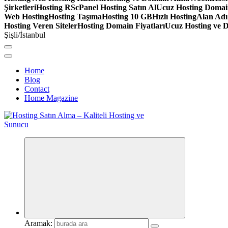
Şirketleri
Hosting RS
cPanel Hosting Satın Al
Ucuz Hosting Doma
Web Hosting
Hosting Taşıma
Hosting 10 GB
Hızlı Hosting
Alan Adı
Hosting Veren Siteler
Hosting Domain Fiyatları
Ucuz Hosting ve 
Şişli/İstanbul
Home
Blog
Contact
Home Magazine
Aramak: