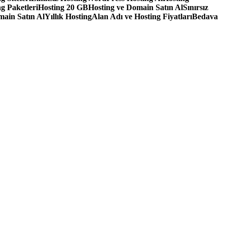
g Paketleri
Hosting 20 GB
Hosting ve Domain Satın Al
Sınırsız
main Satın Al
Yıllık Hosting
Alan Adı ve Hosting Fiyatları
Bedava