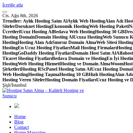
İçeriğe atla
Cts. Ağu 8th, 2026
Trendler:
Aylık Hosting Satın Al
Aylık Web Hosting
Alan Adı Hos
Siteler
Doruknet Hosting
Ekonomik Hosting
Web Hosting Paketi
Na
Ücretleri
Ucuz Hosting Al
Bedava Web Hosting
Hosting 30 GB
Dre
Hosting Domain
Domain Hosting Al
Ucuza Hosting
Web Sunucu K
Hosting
Hosting Alan Adı
Sınırsız Domain Alma
Web Sitesi Hosting
Hosting
En Ucuz Hosting Fiyatları
Mail Hosting Firmaları
Hosting
Hosting
GoDaddy Hosting Fiyatları
Domain Host Satın Al
Alfahos
Ticaret Hosting Fiyatları
Bedava Domain ve Hosting
En İyi Hostin
Hosting
Web Hosting Hizmeti
Hosting ve Domain Alma
WoomHost S
Şirketleri
Hosting RS
cPanel Hosting Satın Al
Ucuz Hosting Doma
Web Hosting
Hosting Taşıma
Hosting 10 GB
Hızlı Hosting
Alan Adı
Hosting Veren Siteler
Hosting Domain Fiyatları
Ucuz Hosting ve 
Şişli/İstanbul
Home
Blog
Contact
Home Magazine