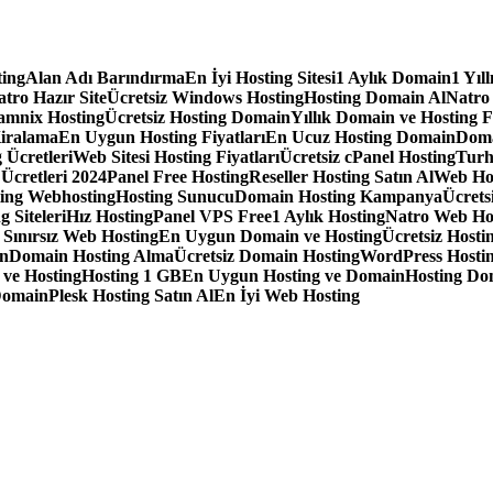
ting
Alan Adı Barındırma
En İyi Hosting Sitesi
1 Aylık Domain
1 Yıl
tro Hazır Site
Ücretsiz Windows Hosting
Hosting Domain Al
Natro
amnix Hosting
Ücretsiz Hosting Domain
Yıllık Domain ve Hosting F
iralama
En Uygun Hosting Fiyatları
En Ucuz Hosting Domain
Doma
 Ücretleri
Web Sitesi Hosting Fiyatları
Ücretsiz cPanel Hosting
Turh
 Ücretleri 2024
Panel Free Hosting
Reseller Hosting Satın Al
Web Ho
ting Webhosting
Hosting Sunucu
Domain Hosting Kampanya
Ücrets
g Siteleri
Hız Hosting
Panel VPS Free
1 Aylık Hosting
Natro Web Ho
ınırsız Web Hosting
En Uygun Domain ve Hosting
Ücretsiz Hostin
in
Domain Hosting Alma
Ücretsiz Domain Hosting
WordPress Hostin
 ve Hosting
Hosting 1 GB
En Uygun Hosting ve Domain
Hosting Do
Domain
Plesk Hosting Satın Al
En İyi Web Hosting