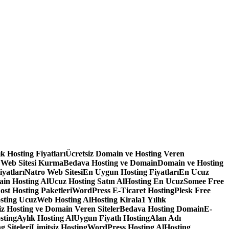
lık Hosting Fiyatları
Ücretsiz Domain ve Hosting Veren
 Web Sitesi Kurma
Bedava Hosting ve Domain
Domain ve Hosting
iyatları
Natro Web Sitesi
En Uygun Hosting Fiyatları
En Ucuz
in Hosting Al
Ucuz Hosting Satın Al
Hosting En Ucuz
Somee Free
ost Hosting Paketleri
WordPress E-Ticaret Hosting
Plesk Free
sting Ucuz
Web Hosting Al
Hosting Kirala
1 Yıllık
iz Hosting ve Domain Veren Siteler
Bedava Hosting Domain
E-
sting
Aylık Hosting Al
Uygun Fiyatlı Hosting
Alan Adı
g Siteleri
Limitsiz Hosting
WordPress Hosting Al
Hosting