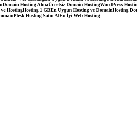
in
Domain Hosting Alma
Ücretsiz Domain Hosting
WordPress Hostin
 ve Hosting
Hosting 1 GB
En Uygun Hosting ve Domain
Hosting Do
Domain
Plesk Hosting Satın Al
En İyi Web Hosting