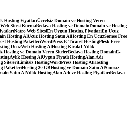
lık Hosting Fiyatları
Ücretsiz Domain ve Hosting Veren
 Web Sitesi Kurma
Bedava Hosting ve Domain
Domain ve Hosting
iyatları
Natro Web Sitesi
En Uygun Hosting Fiyatları
En Ucuz
in Hosting Al
Ucuz Hosting Satın Al
Hosting En Ucuz
Somee Free
ost Hosting Paketleri
WordPress E-Ticaret Hosting
Plesk Free
sting Ucuz
Web Hosting Al
Hosting Kirala
1 Yıllık
iz Hosting ve Domain Veren Siteler
Bedava Hosting Domain
E-
sting
Aylık Hosting Al
Uygun Fiyatlı Hosting
Alan Adı
g Siteleri
Limitsiz Hosting
WordPress Hosting Al
Hosting
g Paketleri
Hosting 20 GB
Hosting ve Domain Satın Al
Sınırsız
main Satın Al
Yıllık Hosting
Alan Adı ve Hosting Fiyatları
Bedava