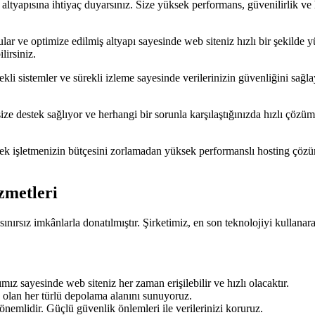
altyapısına ihtiyaç duyarsınız. Size yüksek performans, güvenilirlik ve 
r ve optimize edilmiş altyapı sayesinde web siteniz hızlı bir şekilde yük
irsiniz.
dekli sistemler ve sürekli izleme sayesinde verilerinizin güvenliğini sağl
ze destek sağlıyor ve herhangi bir sorunla karşılaştığınızda hızlı çözü
erek işletmenizin bütçesini zorlamadan yüksek performanslı hosting çöz
zmetleri
ınırsız imkânlarla donatılmıştır. Şirketimiz, en son teknolojiyi kullan
z sayesinde web siteniz her zaman erişilebilir ve hızlı olacaktır.
z olan her türlü depolama alanını sunuyoruz.
önemlidir. Güçlü güvenlik önlemleri ile verilerinizi koruruz.