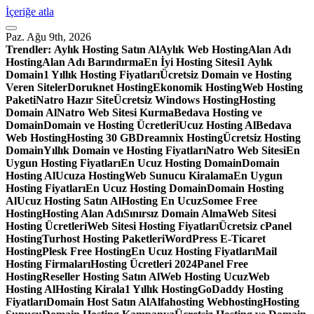
İçeriğe atla
Paz. Ağu 9th, 2026
Trendler:
Aylık Hosting Satın Al
Aylık Web Hosting
Alan Adı
Hosting
Alan Adı Barındırma
En İyi Hosting Sitesi
1 Aylık
Domain
1 Yıllık Hosting Fiyatları
Ücretsiz Domain ve Hosting
Veren Siteler
Doruknet Hosting
Ekonomik Hosting
Web Hosting
Paketi
Natro Hazır Site
Ücretsiz Windows Hosting
Hosting
Domain Al
Natro Web Sitesi Kurma
Bedava Hosting ve
Domain
Domain ve Hosting Ücretleri
Ucuz Hosting Al
Bedava
Web Hosting
Hosting 30 GB
Dreamnix Hosting
Ücretsiz Hosting
Domain
Yıllık Domain ve Hosting Fiyatları
Natro Web Sitesi
En
Uygun Hosting Fiyatları
En Ucuz Hosting Domain
Domain
Hosting Al
Ucuza Hosting
Web Sunucu Kiralama
En Uygun
Hosting Fiyatları
En Ucuz Hosting Domain
Domain Hosting
Al
Ucuz Hosting Satın Al
Hosting En Ucuz
Somee Free
Hosting
Hosting Alan Adı
Sınırsız Domain Alma
Web Sitesi
Hosting Ücretleri
Web Sitesi Hosting Fiyatları
Ücretsiz cPanel
Hosting
Turhost Hosting Paketleri
WordPress E-Ticaret
Hosting
Plesk Free Hosting
En Ucuz Hosting Fiyatları
Mail
Hosting Firmaları
Hosting Ücretleri 2024
Panel Free
Hosting
Reseller Hosting Satın Al
Web Hosting Ucuz
Web
Hosting Al
Hosting Kirala
1 Yıllık Hosting
GoDaddy Hosting
Fiyatları
Domain Host Satın Al
Alfahosting Webhosting
Hosting