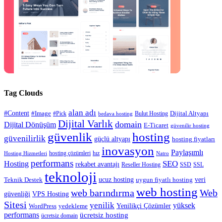
Tag Clouds
alan adı
#Content
#Image
#Pick
Bulut Hosting
Dijital Altyapı
bedava hosting
Dijital Varlık
domain
Dijital Dönüşüm
E-Ticaret
güvenilir hosting
güvenlik
hosting
güvenilirlik
güçlü altyapı
hosting fiyatları
inovasyon
Paylaşımlı
hosting çözümleri
hız
Hosting Hizmetleri
Natro
performans
SEO
Hosting
rekabet avantajı
Reseller Hosting
SSD
SSL
teknoloji
ucuz hosting
veri
Teknik Destek
uygun fiyatlı hosting
web hosting
web barındırma
Web
güvenliği
VPS Hosting
Sitesi
yenilik
yüksek
Yenilikçi Çözümler
WordPress
yedekleme
performans
ücretsiz hosting
ücretsiz domain