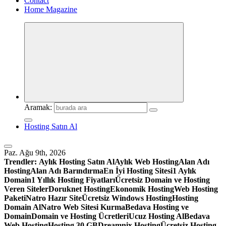
Contact
Home Magazine
Aramak:
Hosting Satın Al
Paz. Ağu 9th, 2026
Trendler:
Aylık Hosting Satın Al
Aylık Web Hosting
Alan Adı
Hosting
Alan Adı Barındırma
En İyi Hosting Sitesi
1 Aylık
Domain
1 Yıllık Hosting Fiyatları
Ücretsiz Domain ve Hosting
Veren Siteler
Doruknet Hosting
Ekonomik Hosting
Web Hosting
Paketi
Natro Hazır Site
Ücretsiz Windows Hosting
Hosting
Domain Al
Natro Web Sitesi Kurma
Bedava Hosting ve
Domain
Domain ve Hosting Ücretleri
Ucuz Hosting Al
Bedava
Web Hosting
Hosting 30 GB
Dreamnix Hosting
Ücretsiz Hosting