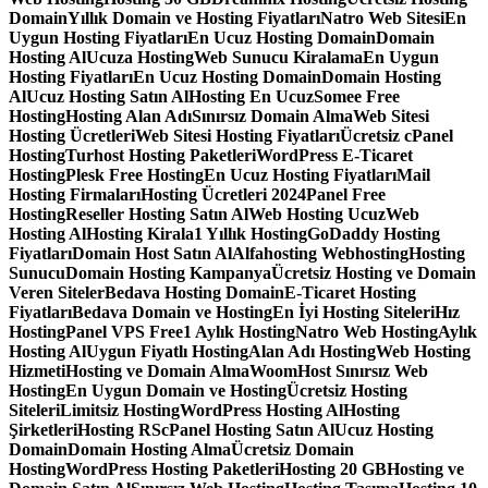
Domain
Yıllık Domain ve Hosting Fiyatları
Natro Web Sitesi
En
Uygun Hosting Fiyatları
En Ucuz Hosting Domain
Domain
Hosting Al
Ucuza Hosting
Web Sunucu Kiralama
En Uygun
Hosting Fiyatları
En Ucuz Hosting Domain
Domain Hosting
Al
Ucuz Hosting Satın Al
Hosting En Ucuz
Somee Free
Hosting
Hosting Alan Adı
Sınırsız Domain Alma
Web Sitesi
Hosting Ücretleri
Web Sitesi Hosting Fiyatları
Ücretsiz cPanel
Hosting
Turhost Hosting Paketleri
WordPress E-Ticaret
Hosting
Plesk Free Hosting
En Ucuz Hosting Fiyatları
Mail
Hosting Firmaları
Hosting Ücretleri 2024
Panel Free
Hosting
Reseller Hosting Satın Al
Web Hosting Ucuz
Web
Hosting Al
Hosting Kirala
1 Yıllık Hosting
GoDaddy Hosting
Fiyatları
Domain Host Satın Al
Alfahosting Webhosting
Hosting
Sunucu
Domain Hosting Kampanya
Ücretsiz Hosting ve Domain
Veren Siteler
Bedava Hosting Domain
E-Ticaret Hosting
Fiyatları
Bedava Domain ve Hosting
En İyi Hosting Siteleri
Hız
Hosting
Panel VPS Free
1 Aylık Hosting
Natro Web Hosting
Aylık
Hosting Al
Uygun Fiyatlı Hosting
Alan Adı Hosting
Web Hosting
Hizmeti
Hosting ve Domain Alma
WoomHost Sınırsız Web
Hosting
En Uygun Domain ve Hosting
Ücretsiz Hosting
Siteleri
Limitsiz Hosting
WordPress Hosting Al
Hosting
Şirketleri
Hosting RS
cPanel Hosting Satın Al
Ucuz Hosting
Domain
Domain Hosting Alma
Ücretsiz Domain
Hosting
WordPress Hosting Paketleri
Hosting 20 GB
Hosting ve