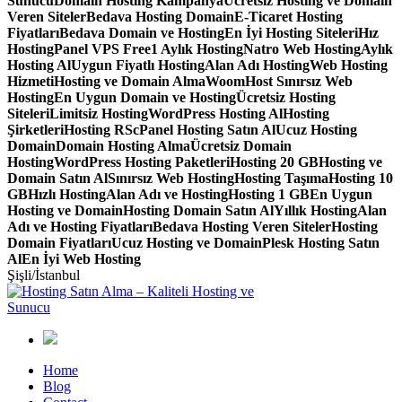
Sunucu
Domain Hosting Kampanya
Ücretsiz Hosting ve Domain
Veren Siteler
Bedava Hosting Domain
E-Ticaret Hosting
Fiyatları
Bedava Domain ve Hosting
En İyi Hosting Siteleri
Hız
Hosting
Panel VPS Free
1 Aylık Hosting
Natro Web Hosting
Aylık
Hosting Al
Uygun Fiyatlı Hosting
Alan Adı Hosting
Web Hosting
Hizmeti
Hosting ve Domain Alma
WoomHost Sınırsız Web
Hosting
En Uygun Domain ve Hosting
Ücretsiz Hosting
Siteleri
Limitsiz Hosting
WordPress Hosting Al
Hosting
Şirketleri
Hosting RS
cPanel Hosting Satın Al
Ucuz Hosting
Domain
Domain Hosting Alma
Ücretsiz Domain
Hosting
WordPress Hosting Paketleri
Hosting 20 GB
Hosting ve
Domain Satın Al
Sınırsız Web Hosting
Hosting Taşıma
Hosting 10
GB
Hızlı Hosting
Alan Adı ve Hosting
Hosting 1 GB
En Uygun
Hosting ve Domain
Hosting Domain Satın Al
Yıllık Hosting
Alan
Adı ve Hosting Fiyatları
Bedava Hosting Veren Siteler
Hosting
Domain Fiyatları
Ucuz Hosting ve Domain
Plesk Hosting Satın
Al
En İyi Web Hosting
Şişli/İstanbul
Home
Blog