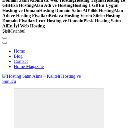
Domain Satın Al
Sınırsız Web Hosting
Hosting Taşıma
Hosting 10
GB
Hızlı Hosting
Alan Adı ve Hosting
Hosting 1 GB
En Uygun
Hosting ve Domain
Hosting Domain Satın Al
Yıllık Hosting
Alan
Adı ve Hosting Fiyatları
Bedava Hosting Veren Siteler
Hosting
Domain Fiyatları
Ucuz Hosting ve Domain
Plesk Hosting Satın
Al
En İyi Web Hosting
Şişli/İstanbul
Home
Blog
Contact
Home Magazine