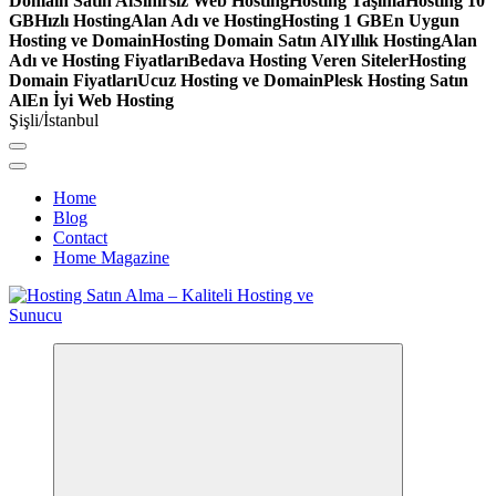
Domain Satın Al
Sınırsız Web Hosting
Hosting Taşıma
Hosting 10
GB
Hızlı Hosting
Alan Adı ve Hosting
Hosting 1 GB
En Uygun
Hosting ve Domain
Hosting Domain Satın Al
Yıllık Hosting
Alan
Adı ve Hosting Fiyatları
Bedava Hosting Veren Siteler
Hosting
Domain Fiyatları
Ucuz Hosting ve Domain
Plesk Hosting Satın
Al
En İyi Web Hosting
Şişli/İstanbul
Home
Blog
Contact
Home Magazine