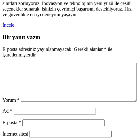
sınırları zorluyoruz. İnovasyon ve teknolojinin yeni yüzü ile çeşitli
seçenekler sunarak, işinizin çevrimiçi başarısını destekliyoruz. Hız
ve güvenlikte en iyi deneyimi yaşayın.
İncele
Bir yanıt yazın
E-posta adresiniz yayınlanmayacak.
Gerekli alanlar
*
ile
işaretlenmişlerdir
Yorum
*
Ad
*
E-posta
*
İnternet sitesi