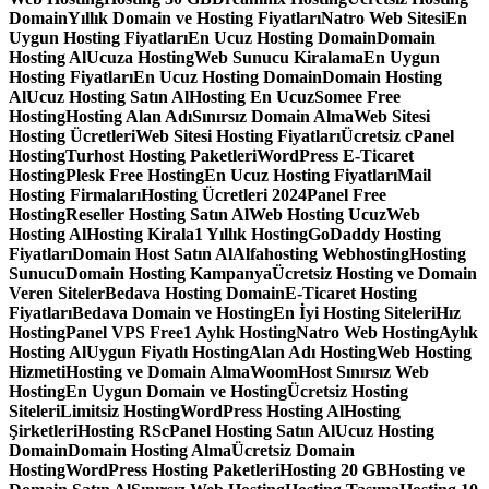
Domain
Yıllık Domain ve Hosting Fiyatları
Natro Web Sitesi
En
Uygun Hosting Fiyatları
En Ucuz Hosting Domain
Domain
Hosting Al
Ucuza Hosting
Web Sunucu Kiralama
En Uygun
Hosting Fiyatları
En Ucuz Hosting Domain
Domain Hosting
Al
Ucuz Hosting Satın Al
Hosting En Ucuz
Somee Free
Hosting
Hosting Alan Adı
Sınırsız Domain Alma
Web Sitesi
Hosting Ücretleri
Web Sitesi Hosting Fiyatları
Ücretsiz cPanel
Hosting
Turhost Hosting Paketleri
WordPress E-Ticaret
Hosting
Plesk Free Hosting
En Ucuz Hosting Fiyatları
Mail
Hosting Firmaları
Hosting Ücretleri 2024
Panel Free
Hosting
Reseller Hosting Satın Al
Web Hosting Ucuz
Web
Hosting Al
Hosting Kirala
1 Yıllık Hosting
GoDaddy Hosting
Fiyatları
Domain Host Satın Al
Alfahosting Webhosting
Hosting
Sunucu
Domain Hosting Kampanya
Ücretsiz Hosting ve Domain
Veren Siteler
Bedava Hosting Domain
E-Ticaret Hosting
Fiyatları
Bedava Domain ve Hosting
En İyi Hosting Siteleri
Hız
Hosting
Panel VPS Free
1 Aylık Hosting
Natro Web Hosting
Aylık
Hosting Al
Uygun Fiyatlı Hosting
Alan Adı Hosting
Web Hosting
Hizmeti
Hosting ve Domain Alma
WoomHost Sınırsız Web
Hosting
En Uygun Domain ve Hosting
Ücretsiz Hosting
Siteleri
Limitsiz Hosting
WordPress Hosting Al
Hosting
Şirketleri
Hosting RS
cPanel Hosting Satın Al
Ucuz Hosting
Domain
Domain Hosting Alma
Ücretsiz Domain
Hosting
WordPress Hosting Paketleri
Hosting 20 GB
Hosting ve