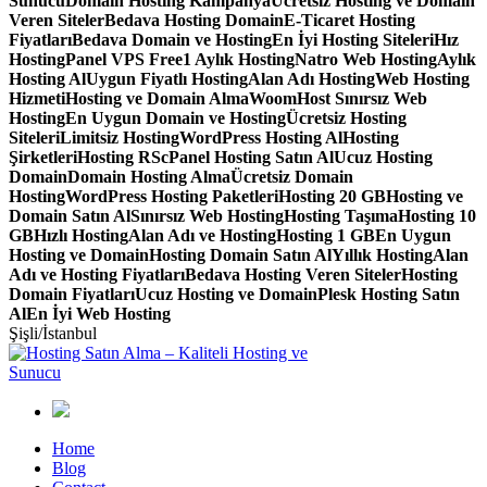
Sunucu
Domain Hosting Kampanya
Ücretsiz Hosting ve Domain
Veren Siteler
Bedava Hosting Domain
E-Ticaret Hosting
Fiyatları
Bedava Domain ve Hosting
En İyi Hosting Siteleri
Hız
Hosting
Panel VPS Free
1 Aylık Hosting
Natro Web Hosting
Aylık
Hosting Al
Uygun Fiyatlı Hosting
Alan Adı Hosting
Web Hosting
Hizmeti
Hosting ve Domain Alma
WoomHost Sınırsız Web
Hosting
En Uygun Domain ve Hosting
Ücretsiz Hosting
Siteleri
Limitsiz Hosting
WordPress Hosting Al
Hosting
Şirketleri
Hosting RS
cPanel Hosting Satın Al
Ucuz Hosting
Domain
Domain Hosting Alma
Ücretsiz Domain
Hosting
WordPress Hosting Paketleri
Hosting 20 GB
Hosting ve
Domain Satın Al
Sınırsız Web Hosting
Hosting Taşıma
Hosting 10
GB
Hızlı Hosting
Alan Adı ve Hosting
Hosting 1 GB
En Uygun
Hosting ve Domain
Hosting Domain Satın Al
Yıllık Hosting
Alan
Adı ve Hosting Fiyatları
Bedava Hosting Veren Siteler
Hosting
Domain Fiyatları
Ucuz Hosting ve Domain
Plesk Hosting Satın
Al
En İyi Web Hosting
Şişli/İstanbul
Home
Blog