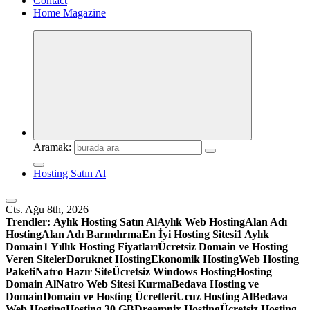
Contact
Home Magazine
Aramak:
Hosting Satın Al
Cts. Ağu 8th, 2026
Trendler:
Aylık Hosting Satın Al
Aylık Web Hosting
Alan Adı
Hosting
Alan Adı Barındırma
En İyi Hosting Sitesi
1 Aylık
Domain
1 Yıllık Hosting Fiyatları
Ücretsiz Domain ve Hosting
Veren Siteler
Doruknet Hosting
Ekonomik Hosting
Web Hosting
Paketi
Natro Hazır Site
Ücretsiz Windows Hosting
Hosting
Domain Al
Natro Web Sitesi Kurma
Bedava Hosting ve
Domain
Domain ve Hosting Ücretleri
Ucuz Hosting Al
Bedava
Web Hosting
Hosting 30 GB
Dreamnix Hosting
Ücretsiz Hosting