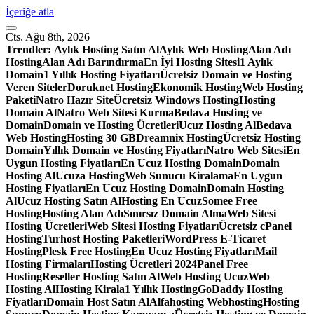
İçeriğe atla
Cts. Ağu 8th, 2026
Trendler:
Aylık Hosting Satın Al
Aylık Web Hosting
Alan Adı
Hosting
Alan Adı Barındırma
En İyi Hosting Sitesi
1 Aylık
Domain
1 Yıllık Hosting Fiyatları
Ücretsiz Domain ve Hosting
Veren Siteler
Doruknet Hosting
Ekonomik Hosting
Web Hosting
Paketi
Natro Hazır Site
Ücretsiz Windows Hosting
Hosting
Domain Al
Natro Web Sitesi Kurma
Bedava Hosting ve
Domain
Domain ve Hosting Ücretleri
Ucuz Hosting Al
Bedava
Web Hosting
Hosting 30 GB
Dreamnix Hosting
Ücretsiz Hosting
Domain
Yıllık Domain ve Hosting Fiyatları
Natro Web Sitesi
En
Uygun Hosting Fiyatları
En Ucuz Hosting Domain
Domain
Hosting Al
Ucuza Hosting
Web Sunucu Kiralama
En Uygun
Hosting Fiyatları
En Ucuz Hosting Domain
Domain Hosting
Al
Ucuz Hosting Satın Al
Hosting En Ucuz
Somee Free
Hosting
Hosting Alan Adı
Sınırsız Domain Alma
Web Sitesi
Hosting Ücretleri
Web Sitesi Hosting Fiyatları
Ücretsiz cPanel
Hosting
Turhost Hosting Paketleri
WordPress E-Ticaret
Hosting
Plesk Free Hosting
En Ucuz Hosting Fiyatları
Mail
Hosting Firmaları
Hosting Ücretleri 2024
Panel Free
Hosting
Reseller Hosting Satın Al
Web Hosting Ucuz
Web
Hosting Al
Hosting Kirala
1 Yıllık Hosting
GoDaddy Hosting
Fiyatları
Domain Host Satın Al
Alfahosting Webhosting
Hosting