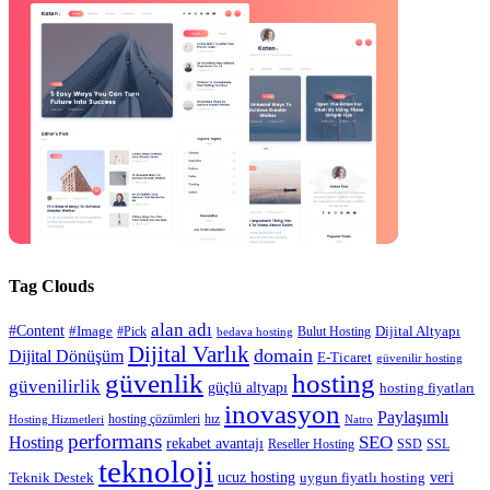
Tag Clouds
alan adı
#Content
#Image
#Pick
Bulut Hosting
Dijital Altyapı
bedava hosting
Dijital Varlık
domain
Dijital Dönüşüm
E-Ticaret
güvenilir hosting
güvenlik
hosting
güvenilirlik
güçlü altyapı
hosting fiyatları
inovasyon
Paylaşımlı
hosting çözümleri
hız
Hosting Hizmetleri
Natro
performans
SEO
Hosting
rekabet avantajı
Reseller Hosting
SSD
SSL
teknoloji
ucuz hosting
veri
Teknik Destek
uygun fiyatlı hosting