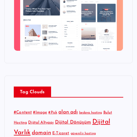
Tag Clouds
alan adı
#Content
#Image
#Pick
Bulut
bedava hosting
Dijital
Dijital Dönüşüm
Dijital Altyapı
Hosting
Varlık
domain
E-Ticaret
güvenilir hosting