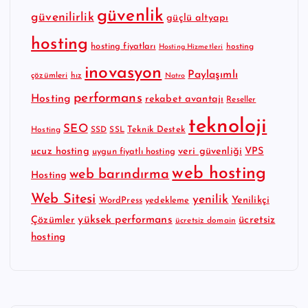
güvenlik
güvenilirlik
güçlü altyapı
hosting
hosting fiyatları
hosting
Hosting Hizmetleri
inovasyon
Paylaşımlı
çözümleri
hız
Natro
performans
Hosting
rekabet avantajı
Reseller
teknoloji
SEO
Teknik Destek
Hosting
SSD
SSL
ucuz hosting
veri güvenliği
VPS
uygun fiyatlı hosting
web hosting
web barındırma
Hosting
Web Sitesi
yenilik
Yenilikçi
WordPress
yedekleme
yüksek performans
Çözümler
ücretsiz
ücretsiz domain
hosting