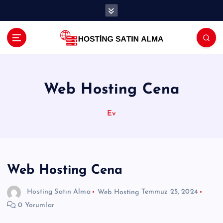
İ
ç
e
r
i
ğ
e
a
Web Hosting Cena
t
l
Ev
a
Web Hosting Cena
Hosting Satın Alma
Web Hosting
Temmuz 25, 2024
0 Yorumlar