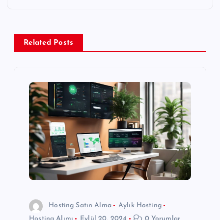
ı
g
Related Posts
e
z
i
n
m
e
s
Hosting Satın Alma
Aylık Hosting
Hosting Alımı
Eylül 20, 2024
0 Yorumlar