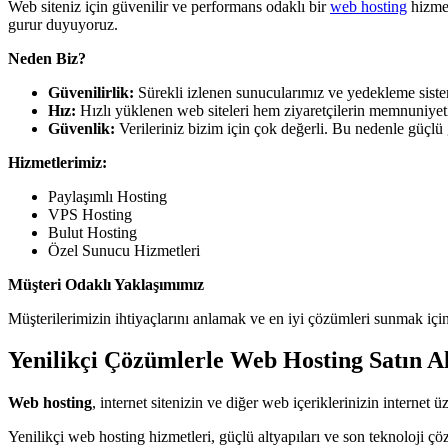
Web siteniz için güvenilir ve performans odaklı bir
web hosting
hizmet
gurur duyuyoruz.
Neden Biz?
Güvenilirlik:
Sürekli izlenen sunucularımız ve yedekleme sisteml
Hız:
Hızlı yüklenen web siteleri hem ziyaretçilerin memnuniyeti
Güvenlik:
Verileriniz bizim için çok değerli. Bu nedenle güçlü g
Hizmetlerimiz:
Paylaşımlı Hosting
VPS Hosting
Bulut Hosting
Özel Sunucu Hizmetleri
Müşteri Odaklı Yaklaşımımız
Müşterilerimizin ihtiyaçlarını anlamak ve en iyi çözümleri sunmak içi
Yenilikçi Çözümlerle Web Hosting Satın 
Web hosting
, internet sitenizin ve diğer web içeriklerinizin internet ü
Yenilikçi web hosting hizmetleri, güçlü altyapıları ve son teknoloji çö