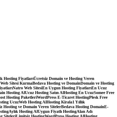
lık Hosting Fiyatları
Ücretsiz Domain ve Hosting Veren
 Web Sitesi Kurma
Bedava Hosting ve Domain
Domain ve Hosting
iyatları
Natro Web Sitesi
En Uygun Hosting Fiyatları
En Ucuz
in Hosting Al
Ucuz Hosting Satın Al
Hosting En Ucuz
Somee Free
ost Hosting Paketleri
WordPress E-Ticaret Hosting
Plesk Free
sting Ucuz
Web Hosting Al
Hosting Kirala
1 Yıllık
iz Hosting ve Domain Veren Siteler
Bedava Hosting Domain
E-
sting
Aylık Hosting Al
Uygun Fiyatlı Hosting
Alan Adı
g Siteleri
Limitsiz Hosting
WordPress Hosting Al
Hosting