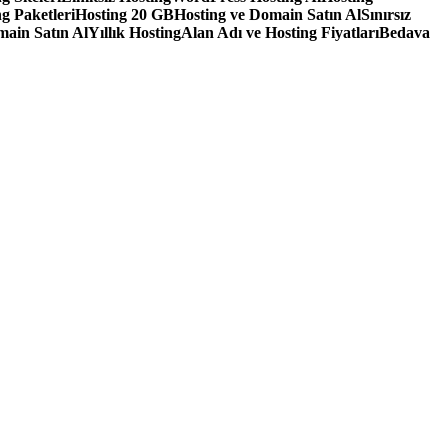
g Paketleri
Hosting 20 GB
Hosting ve Domain Satın Al
Sınırsız
main Satın Al
Yıllık Hosting
Alan Adı ve Hosting Fiyatları
Bedava