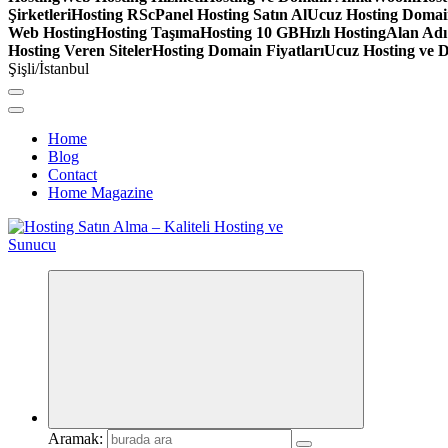
Şirketleri
Hosting RS
cPanel Hosting Satın Al
Ucuz Hosting Doma
Web Hosting
Hosting Taşıma
Hosting 10 GB
Hızlı Hosting
Alan Adı
Hosting Veren Siteler
Hosting Domain Fiyatları
Ucuz Hosting ve 
Şişli/İstanbul
Home
Blog
Contact
Home Magazine
Aramak: