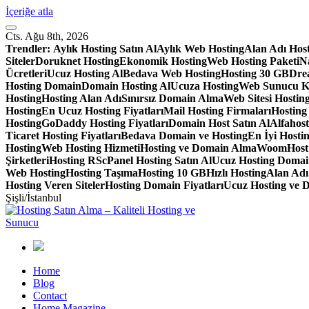
İçeriğe atla
Cts. Ağu 8th, 2026
Trendler:
Aylık Hosting Satın Al
Aylık Web Hosting
Alan Adı Hos
Siteler
Doruknet Hosting
Ekonomik Hosting
Web Hosting Paketi
Na
Ücretleri
Ucuz Hosting Al
Bedava Web Hosting
Hosting 30 GB
Dre
Hosting Domain
Domain Hosting Al
Ucuza Hosting
Web Sunucu K
Hosting
Hosting Alan Adı
Sınırsız Domain Alma
Web Sitesi Hosting
Hosting
En Ucuz Hosting Fiyatları
Mail Hosting Firmaları
Hosting
Hosting
GoDaddy Hosting Fiyatları
Domain Host Satın Al
Alfahos
Ticaret Hosting Fiyatları
Bedava Domain ve Hosting
En İyi Hostin
Hosting
Web Hosting Hizmeti
Hosting ve Domain Alma
WoomHost S
Şirketleri
Hosting RS
cPanel Hosting Satın Al
Ucuz Hosting Doma
Web Hosting
Hosting Taşıma
Hosting 10 GB
Hızlı Hosting
Alan Adı
Hosting Veren Siteler
Hosting Domain Fiyatları
Ucuz Hosting ve 
Şişli/İstanbul
Home
Blog
Contact
Home Magazine