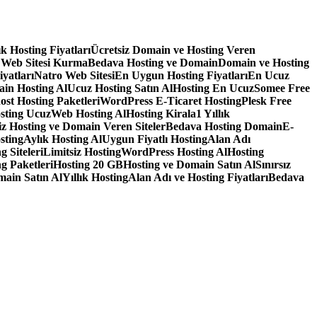
lık Hosting Fiyatları
Ücretsiz Domain ve Hosting Veren
 Web Sitesi Kurma
Bedava Hosting ve Domain
Domain ve Hosting
iyatları
Natro Web Sitesi
En Uygun Hosting Fiyatları
En Ucuz
in Hosting Al
Ucuz Hosting Satın Al
Hosting En Ucuz
Somee Free
ost Hosting Paketleri
WordPress E-Ticaret Hosting
Plesk Free
sting Ucuz
Web Hosting Al
Hosting Kirala
1 Yıllık
iz Hosting ve Domain Veren Siteler
Bedava Hosting Domain
E-
sting
Aylık Hosting Al
Uygun Fiyatlı Hosting
Alan Adı
g Siteleri
Limitsiz Hosting
WordPress Hosting Al
Hosting
g Paketleri
Hosting 20 GB
Hosting ve Domain Satın Al
Sınırsız
main Satın Al
Yıllık Hosting
Alan Adı ve Hosting Fiyatları
Bedava