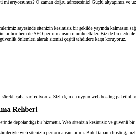
i mi arıyorsunuz? O zaman doğru adrestesiniz! Güçlü altyapımız ve u
erimiz sayesinde sitenizin kesintisiz bir şekilde yayında kalmasını sağ
ni arttırır hem de SEO performansını olumlu etkiler. Biz de bu nedenle
üvenlik önlemleri alarak sitenizi çeşitli tehditlere karşı koruyoruz.
n sürekli çaba sarf ediyoruz. Sizin için en uygun web hosting paketini 
Alma Rehberi
zerinde depolandığı bir hizmettir. Web sitenizin kesintisiz ve güvenli bir ş
zümleriyle web sitenizin performansını artırır. Bulut tabanlı hosting, h