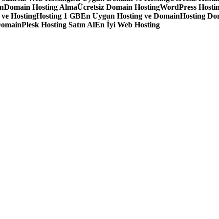
in
Domain Hosting Alma
Ücretsiz Domain Hosting
WordPress Hostin
 ve Hosting
Hosting 1 GB
En Uygun Hosting ve Domain
Hosting Do
Domain
Plesk Hosting Satın Al
En İyi Web Hosting