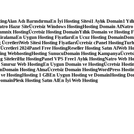
ting
Alan Adı Barındırma
En İyi Hosting Sitesi
1 Aylık Domain
1 Yıl
tro Hazır Site
Ücretsiz Windows Hosting
Hosting Domain Al
Natro
amnix Hosting
Ücretsiz Hosting Domain
Yıllık Domain ve Hosting F
iralama
En Uygun Hosting Fiyatları
En Ucuz Hosting Domain
Doma
 Ücretleri
Web Sitesi Hosting Fiyatları
Ücretsiz cPanel Hosting
Turh
 Ücretleri 2024
Panel Free Hosting
Reseller Hosting Satın Al
Web Ho
ting Webhosting
Hosting Sunucu
Domain Hosting Kampanya
Ücrets
g Siteleri
Hız Hosting
Panel VPS Free
1 Aylık Hosting
Natro Web Ho
ınırsız Web Hosting
En Uygun Domain ve Hosting
Ücretsiz Hostin
in
Domain Hosting Alma
Ücretsiz Domain Hosting
WordPress Hostin
 ve Hosting
Hosting 1 GB
En Uygun Hosting ve Domain
Hosting Do
Domain
Plesk Hosting Satın Al
En İyi Web Hosting