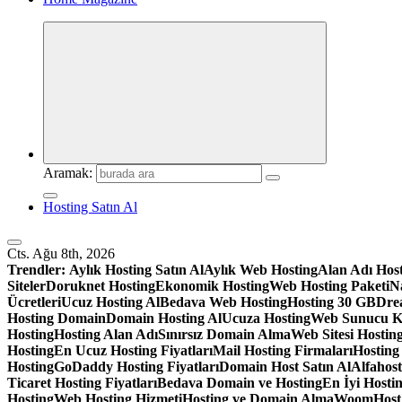
Aramak:
Hosting Satın Al
Cts. Ağu 8th, 2026
Trendler:
Aylık Hosting Satın Al
Aylık Web Hosting
Alan Adı Hos
Siteler
Doruknet Hosting
Ekonomik Hosting
Web Hosting Paketi
Na
Ücretleri
Ucuz Hosting Al
Bedava Web Hosting
Hosting 30 GB
Dre
Hosting Domain
Domain Hosting Al
Ucuza Hosting
Web Sunucu K
Hosting
Hosting Alan Adı
Sınırsız Domain Alma
Web Sitesi Hosting
Hosting
En Ucuz Hosting Fiyatları
Mail Hosting Firmaları
Hosting
Hosting
GoDaddy Hosting Fiyatları
Domain Host Satın Al
Alfahos
Ticaret Hosting Fiyatları
Bedava Domain ve Hosting
En İyi Hostin
Hosting
Web Hosting Hizmeti
Hosting ve Domain Alma
WoomHost S