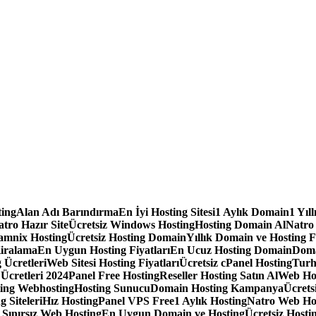
ting
Alan Adı Barındırma
En İyi Hosting Sitesi
1 Aylık Domain
1 Yıl
tro Hazır Site
Ücretsiz Windows Hosting
Hosting Domain Al
Natro
amnix Hosting
Ücretsiz Hosting Domain
Yıllık Domain ve Hosting F
iralama
En Uygun Hosting Fiyatları
En Ucuz Hosting Domain
Doma
 Ücretleri
Web Sitesi Hosting Fiyatları
Ücretsiz cPanel Hosting
Turh
 Ücretleri 2024
Panel Free Hosting
Reseller Hosting Satın Al
Web Ho
ting Webhosting
Hosting Sunucu
Domain Hosting Kampanya
Ücrets
g Siteleri
Hız Hosting
Panel VPS Free
1 Aylık Hosting
Natro Web Ho
ınırsız Web Hosting
En Uygun Domain ve Hosting
Ücretsiz Hostin