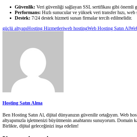
Güvenlik:
Veri güvenliği sağlayan SSL sertifikası gibi önemli gü
Performans:
Hızlı sunucular ve yüksek veri transfer hızı, web s
Destek:
7/24 destek hizmeti sunan firmalar tercih edilmelidir.
güçlü altyapı
Hosting Hizmetleri
web hosting
Web Hosting Satın Al
Web
Hosting Satın Alma
Ben Hosting Satın Al, dijital dünyanızın güvenilir ortağıyım. Web host
altyapımızla işletmenizi büyütmenin anahtarını sunuyorum. Domain kayıt
Birlikte, dijital geleceğinizi inşa edelim!