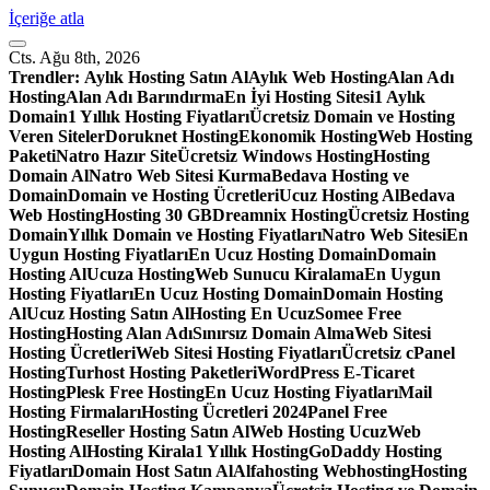
İçeriğe atla
Cts. Ağu 8th, 2026
Trendler:
Aylık Hosting Satın Al
Aylık Web Hosting
Alan Adı
Hosting
Alan Adı Barındırma
En İyi Hosting Sitesi
1 Aylık
Domain
1 Yıllık Hosting Fiyatları
Ücretsiz Domain ve Hosting
Veren Siteler
Doruknet Hosting
Ekonomik Hosting
Web Hosting
Paketi
Natro Hazır Site
Ücretsiz Windows Hosting
Hosting
Domain Al
Natro Web Sitesi Kurma
Bedava Hosting ve
Domain
Domain ve Hosting Ücretleri
Ucuz Hosting Al
Bedava
Web Hosting
Hosting 30 GB
Dreamnix Hosting
Ücretsiz Hosting
Domain
Yıllık Domain ve Hosting Fiyatları
Natro Web Sitesi
En
Uygun Hosting Fiyatları
En Ucuz Hosting Domain
Domain
Hosting Al
Ucuza Hosting
Web Sunucu Kiralama
En Uygun
Hosting Fiyatları
En Ucuz Hosting Domain
Domain Hosting
Al
Ucuz Hosting Satın Al
Hosting En Ucuz
Somee Free
Hosting
Hosting Alan Adı
Sınırsız Domain Alma
Web Sitesi
Hosting Ücretleri
Web Sitesi Hosting Fiyatları
Ücretsiz cPanel
Hosting
Turhost Hosting Paketleri
WordPress E-Ticaret
Hosting
Plesk Free Hosting
En Ucuz Hosting Fiyatları
Mail
Hosting Firmaları
Hosting Ücretleri 2024
Panel Free
Hosting
Reseller Hosting Satın Al
Web Hosting Ucuz
Web
Hosting Al
Hosting Kirala
1 Yıllık Hosting
GoDaddy Hosting
Fiyatları
Domain Host Satın Al
Alfahosting Webhosting
Hosting