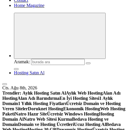
Contact
Home Magazine
Aramak:
Hosting Satın Al
Cts. Ağu 8th, 2026
Trendler:
Aylık Hosting Satın Al
Aylık Web Hosting
Alan Adı
Hosting
Alan Adı Barındırma
En İyi Hosting Sitesi
1 Aylık
Domain
1 Yıllık Hosting Fiyatları
Ücretsiz Domain ve Hosting
Veren Siteler
Doruknet Hosting
Ekonomik Hosting
Web Hosting
Paketi
Natro Hazır Site
Ücretsiz Windows Hosting
Hosting
Domain Al
Natro Web Sitesi Kurma
Bedava Hosting ve
Domain
Domain ve Hosting Ücretleri
Ucuz Hosting Al
Bedava
Web Hosting
Hosting 30 GB
Dreamnix Hosting
Ücretsiz Hosting