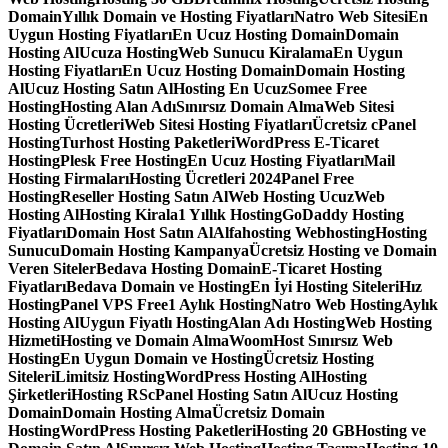
Domain
Yıllık Domain ve Hosting Fiyatları
Natro Web Sitesi
En
Uygun Hosting Fiyatları
En Ucuz Hosting Domain
Domain
Hosting Al
Ucuza Hosting
Web Sunucu Kiralama
En Uygun
Hosting Fiyatları
En Ucuz Hosting Domain
Domain Hosting
Al
Ucuz Hosting Satın Al
Hosting En Ucuz
Somee Free
Hosting
Hosting Alan Adı
Sınırsız Domain Alma
Web Sitesi
Hosting Ücretleri
Web Sitesi Hosting Fiyatları
Ücretsiz cPanel
Hosting
Turhost Hosting Paketleri
WordPress E-Ticaret
Hosting
Plesk Free Hosting
En Ucuz Hosting Fiyatları
Mail
Hosting Firmaları
Hosting Ücretleri 2024
Panel Free
Hosting
Reseller Hosting Satın Al
Web Hosting Ucuz
Web
Hosting Al
Hosting Kirala
1 Yıllık Hosting
GoDaddy Hosting
Fiyatları
Domain Host Satın Al
Alfahosting Webhosting
Hosting
Sunucu
Domain Hosting Kampanya
Ücretsiz Hosting ve Domain
Veren Siteler
Bedava Hosting Domain
E-Ticaret Hosting
Fiyatları
Bedava Domain ve Hosting
En İyi Hosting Siteleri
Hız
Hosting
Panel VPS Free
1 Aylık Hosting
Natro Web Hosting
Aylık
Hosting Al
Uygun Fiyatlı Hosting
Alan Adı Hosting
Web Hosting
Hizmeti
Hosting ve Domain Alma
WoomHost Sınırsız Web
Hosting
En Uygun Domain ve Hosting
Ücretsiz Hosting
Siteleri
Limitsiz Hosting
WordPress Hosting Al
Hosting
Şirketleri
Hosting RS
cPanel Hosting Satın Al
Ucuz Hosting
Domain
Domain Hosting Alma
Ücretsiz Domain
Hosting
WordPress Hosting Paketleri
Hosting 20 GB
Hosting ve