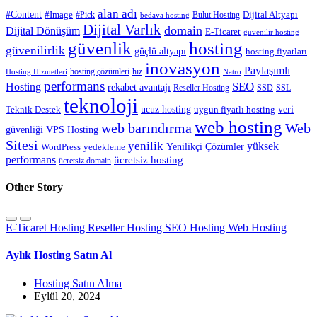
alan adı
#Content
#Image
#Pick
Bulut Hosting
Dijital Altyapı
bedava hosting
Dijital Varlık
domain
Dijital Dönüşüm
E-Ticaret
güvenilir hosting
güvenlik
hosting
güvenilirlik
güçlü altyapı
hosting fiyatları
inovasyon
Paylaşımlı
hosting çözümleri
hız
Hosting Hizmetleri
Natro
performans
SEO
Hosting
rekabet avantajı
Reseller Hosting
SSD
SSL
teknoloji
ucuz hosting
veri
Teknik Destek
uygun fiyatlı hosting
web hosting
web barındırma
Web
güvenliği
VPS Hosting
Sitesi
yenilik
yüksek
Yenilikçi Çözümler
WordPress
yedekleme
performans
ücretsiz hosting
ücretsiz domain
Other Story
E-Ticaret Hosting
Reseller Hosting
SEO Hosting
Web Hosting
Aylık Hosting Satın Al
Hosting Satın Alma
Eylül 20, 2024