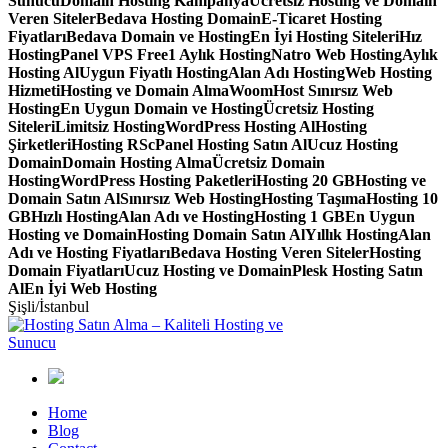
Sunucu
Domain Hosting Kampanya
Ücretsiz Hosting ve Domain
Veren Siteler
Bedava Hosting Domain
E-Ticaret Hosting
Fiyatları
Bedava Domain ve Hosting
En İyi Hosting Siteleri
Hız
Hosting
Panel VPS Free
1 Aylık Hosting
Natro Web Hosting
Aylık
Hosting Al
Uygun Fiyatlı Hosting
Alan Adı Hosting
Web Hosting
Hizmeti
Hosting ve Domain Alma
WoomHost Sınırsız Web
Hosting
En Uygun Domain ve Hosting
Ücretsiz Hosting
Siteleri
Limitsiz Hosting
WordPress Hosting Al
Hosting
Şirketleri
Hosting RS
cPanel Hosting Satın Al
Ucuz Hosting
Domain
Domain Hosting Alma
Ücretsiz Domain
Hosting
WordPress Hosting Paketleri
Hosting 20 GB
Hosting ve
Domain Satın Al
Sınırsız Web Hosting
Hosting Taşıma
Hosting 10
GB
Hızlı Hosting
Alan Adı ve Hosting
Hosting 1 GB
En Uygun
Hosting ve Domain
Hosting Domain Satın Al
Yıllık Hosting
Alan
Adı ve Hosting Fiyatları
Bedava Hosting Veren Siteler
Hosting
Domain Fiyatları
Ucuz Hosting ve Domain
Plesk Hosting Satın
Al
En İyi Web Hosting
Şişli/İstanbul
Home
Blog