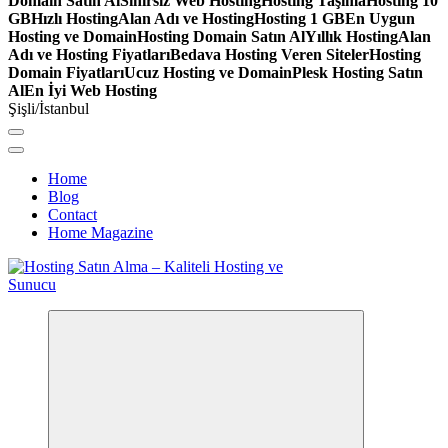
Domain Satın Al
Sınırsız Web Hosting
Hosting Taşıma
Hosting 10
GB
Hızlı Hosting
Alan Adı ve Hosting
Hosting 1 GB
En Uygun
Hosting ve Domain
Hosting Domain Satın Al
Yıllık Hosting
Alan
Adı ve Hosting Fiyatları
Bedava Hosting Veren Siteler
Hosting
Domain Fiyatları
Ucuz Hosting ve Domain
Plesk Hosting Satın
Al
En İyi Web Hosting
Şişli/İstanbul
Home
Blog
Contact
Home Magazine