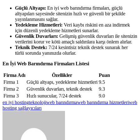
Güçlü Altyapı:
En iyi web barındırma firmaları, güçlü
altyapıları sayesinde sitenizin hızlı ve güvenli bir şekilde
yayınlanmasını sağlar.
Yedekleme Hizmetleri:
Veri kaybı riskini en aza indirmek
için düzenli yedekleme hizmetleri sunarlar.
Güvenlik Duvarları:
Gelişmiş güvenlik duvarları ile sitenizin
verilerini korur ve kötü amaçlı saldırılara karşı önlem alırlar.
Teknik Destek:
7/24 kesintisiz teknik destek sunarak her
türlü sorunda yanınızda olurlar.
En İyi Web Barındırma Firmaları Listesi
Firma Adı
Özellikler
Puan
Firma 1
Güçlü altyapı, yedekleme hizmetleri
9.5
Firma 2
Güvenlik duvarları, teknik destek
9.3
Firma 3
Hızlı sunucular, 7/24 destek
9.0
en iyi hosting
teknoloji
web barındırma
web barındırma hizmetleri
web
hosting sağlayıcıları