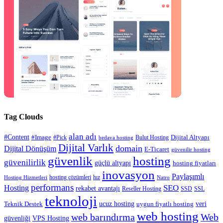
Tag Clouds
alan adı
#Content
#Image
#Pick
Bulut Hosting
Dijital Altyapı
bedava hosting
Dijital Varlık
domain
Dijital Dönüşüm
E-Ticaret
güvenilir hosting
güvenlik
hosting
güvenilirlik
güçlü altyapı
hosting fiyatları
inovasyon
Paylaşımlı
hosting çözümleri
hız
Hosting Hizmetleri
Natro
performans
SEO
Hosting
rekabet avantajı
Reseller Hosting
SSD
SSL
teknoloji
ucuz hosting
veri
Teknik Destek
uygun fiyatlı hosting
web hosting
web barındırma
Web
güvenliği
VPS Hosting