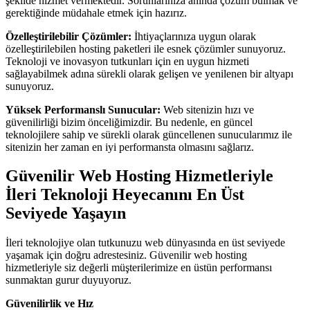
şekilde hizmet vermektedir. Sorunlarınıza anında çözüm bulmak ve
gerektiğinde müdahale etmek için hazırız.
Özelleştirilebilir Çözümler:
İhtiyaçlarınıza uygun olarak
özelleştirilebilen hosting paketleri ile esnek çözümler sunuyoruz.
Teknoloji ve inovasyon tutkunları için en uygun hizmeti
sağlayabilmek adına sürekli olarak gelişen ve yenilenen bir altyapı
sunuyoruz.
Yüksek Performanslı Sunucular:
Web sitenizin hızı ve
güvenilirliği bizim önceliğimizdir. Bu nedenle, en güncel
teknolojilere sahip ve sürekli olarak güncellenen sunucularımız ile
sitenizin her zaman en iyi performansta olmasını sağlarız.
Güvenilir Web Hosting Hizmetleriyle
İleri Teknoloji Heyecanını En Üst
Seviyede Yaşayın
İleri teknolojiye olan tutkunuzu web dünyasında en üst seviyede
yaşamak için doğru adrestesiniz. Güvenilir web hosting
hizmetleriyle siz değerli müşterilerimize en üstün performansı
sunmaktan gurur duyuyoruz.
Güvenilirlik ve Hız