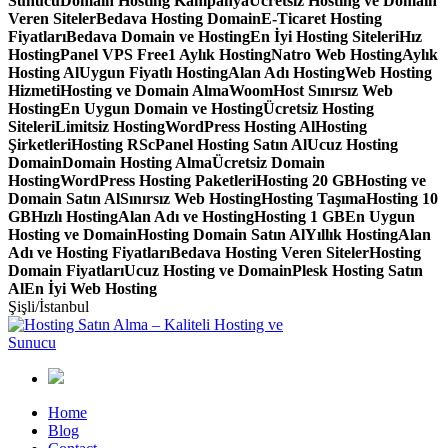
Sunucu
Domain Hosting Kampanya
Ücretsiz Hosting ve Domain
Veren Siteler
Bedava Hosting Domain
E-Ticaret Hosting
Fiyatları
Bedava Domain ve Hosting
En İyi Hosting Siteleri
Hız
Hosting
Panel VPS Free
1 Aylık Hosting
Natro Web Hosting
Aylık
Hosting Al
Uygun Fiyatlı Hosting
Alan Adı Hosting
Web Hosting
Hizmeti
Hosting ve Domain Alma
WoomHost Sınırsız Web
Hosting
En Uygun Domain ve Hosting
Ücretsiz Hosting
Siteleri
Limitsiz Hosting
WordPress Hosting Al
Hosting
Şirketleri
Hosting RS
cPanel Hosting Satın Al
Ucuz Hosting
Domain
Domain Hosting Alma
Ücretsiz Domain
Hosting
WordPress Hosting Paketleri
Hosting 20 GB
Hosting ve
Domain Satın Al
Sınırsız Web Hosting
Hosting Taşıma
Hosting 10
GB
Hızlı Hosting
Alan Adı ve Hosting
Hosting 1 GB
En Uygun
Hosting ve Domain
Hosting Domain Satın Al
Yıllık Hosting
Alan
Adı ve Hosting Fiyatları
Bedava Hosting Veren Siteler
Hosting
Domain Fiyatları
Ucuz Hosting ve Domain
Plesk Hosting Satın
Al
En İyi Web Hosting
Şişli/İstanbul
Home
Blog