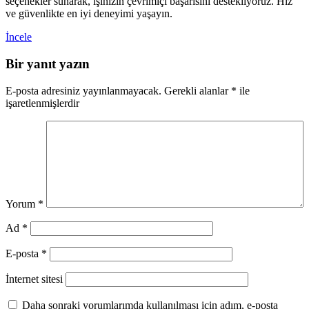
seçenekler sunarak, işinizin çevrimiçi başarısını destekliyoruz. Hız
ve güvenlikte en iyi deneyimi yaşayın.
İncele
Bir yanıt yazın
E-posta adresiniz yayınlanmayacak.
Gerekli alanlar
*
ile
işaretlenmişlerdir
Yorum
*
Ad
*
E-posta
*
İnternet sitesi
Daha sonraki yorumlarımda kullanılması için adım, e-posta