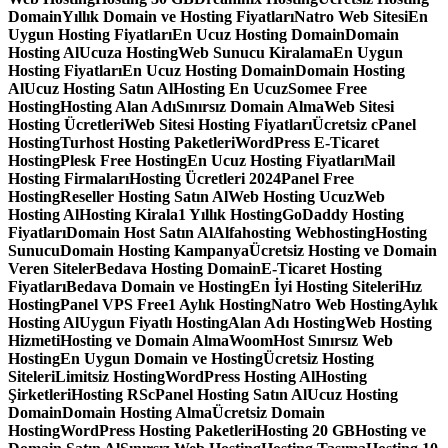
Domain
Yıllık Domain ve Hosting Fiyatları
Natro Web Sitesi
En
Uygun Hosting Fiyatları
En Ucuz Hosting Domain
Domain
Hosting Al
Ucuza Hosting
Web Sunucu Kiralama
En Uygun
Hosting Fiyatları
En Ucuz Hosting Domain
Domain Hosting
Al
Ucuz Hosting Satın Al
Hosting En Ucuz
Somee Free
Hosting
Hosting Alan Adı
Sınırsız Domain Alma
Web Sitesi
Hosting Ücretleri
Web Sitesi Hosting Fiyatları
Ücretsiz cPanel
Hosting
Turhost Hosting Paketleri
WordPress E-Ticaret
Hosting
Plesk Free Hosting
En Ucuz Hosting Fiyatları
Mail
Hosting Firmaları
Hosting Ücretleri 2024
Panel Free
Hosting
Reseller Hosting Satın Al
Web Hosting Ucuz
Web
Hosting Al
Hosting Kirala
1 Yıllık Hosting
GoDaddy Hosting
Fiyatları
Domain Host Satın Al
Alfahosting Webhosting
Hosting
Sunucu
Domain Hosting Kampanya
Ücretsiz Hosting ve Domain
Veren Siteler
Bedava Hosting Domain
E-Ticaret Hosting
Fiyatları
Bedava Domain ve Hosting
En İyi Hosting Siteleri
Hız
Hosting
Panel VPS Free
1 Aylık Hosting
Natro Web Hosting
Aylık
Hosting Al
Uygun Fiyatlı Hosting
Alan Adı Hosting
Web Hosting
Hizmeti
Hosting ve Domain Alma
WoomHost Sınırsız Web
Hosting
En Uygun Domain ve Hosting
Ücretsiz Hosting
Siteleri
Limitsiz Hosting
WordPress Hosting Al
Hosting
Şirketleri
Hosting RS
cPanel Hosting Satın Al
Ucuz Hosting
Domain
Domain Hosting Alma
Ücretsiz Domain
Hosting
WordPress Hosting Paketleri
Hosting 20 GB
Hosting ve