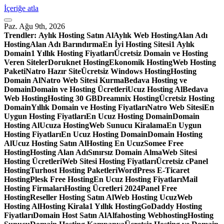
İçeriğe atla
Paz. Ağu 9th, 2026
Trendler:
Aylık Hosting Satın Al
Aylık Web Hosting
Alan Adı
Hosting
Alan Adı Barındırma
En İyi Hosting Sitesi
1 Aylık
Domain
1 Yıllık Hosting Fiyatları
Ücretsiz Domain ve Hosting
Veren Siteler
Doruknet Hosting
Ekonomik Hosting
Web Hosting
Paketi
Natro Hazır Site
Ücretsiz Windows Hosting
Hosting
Domain Al
Natro Web Sitesi Kurma
Bedava Hosting ve
Domain
Domain ve Hosting Ücretleri
Ucuz Hosting Al
Bedava
Web Hosting
Hosting 30 GB
Dreamnix Hosting
Ücretsiz Hosting
Domain
Yıllık Domain ve Hosting Fiyatları
Natro Web Sitesi
En
Uygun Hosting Fiyatları
En Ucuz Hosting Domain
Domain
Hosting Al
Ucuza Hosting
Web Sunucu Kiralama
En Uygun
Hosting Fiyatları
En Ucuz Hosting Domain
Domain Hosting
Al
Ucuz Hosting Satın Al
Hosting En Ucuz
Somee Free
Hosting
Hosting Alan Adı
Sınırsız Domain Alma
Web Sitesi
Hosting Ücretleri
Web Sitesi Hosting Fiyatları
Ücretsiz cPanel
Hosting
Turhost Hosting Paketleri
WordPress E-Ticaret
Hosting
Plesk Free Hosting
En Ucuz Hosting Fiyatları
Mail
Hosting Firmaları
Hosting Ücretleri 2024
Panel Free
Hosting
Reseller Hosting Satın Al
Web Hosting Ucuz
Web
Hosting Al
Hosting Kirala
1 Yıllık Hosting
GoDaddy Hosting
Fiyatları
Domain Host Satın Al
Alfahosting Webhosting
Hosting