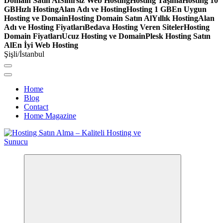
Domain Satın Al
Sınırsız Web Hosting
Hosting Taşıma
Hosting 10
GB
Hızlı Hosting
Alan Adı ve Hosting
Hosting 1 GB
En Uygun
Hosting ve Domain
Hosting Domain Satın Al
Yıllık Hosting
Alan
Adı ve Hosting Fiyatları
Bedava Hosting Veren Siteler
Hosting
Domain Fiyatları
Ucuz Hosting ve Domain
Plesk Hosting Satın
Al
En İyi Web Hosting
Şişli/İstanbul
Home
Blog
Contact
Home Magazine