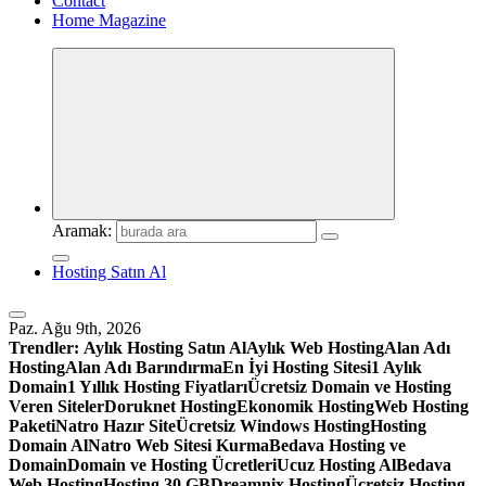
Contact
Home Magazine
Aramak:
Hosting Satın Al
Paz. Ağu 9th, 2026
Trendler:
Aylık Hosting Satın Al
Aylık Web Hosting
Alan Adı
Hosting
Alan Adı Barındırma
En İyi Hosting Sitesi
1 Aylık
Domain
1 Yıllık Hosting Fiyatları
Ücretsiz Domain ve Hosting
Veren Siteler
Doruknet Hosting
Ekonomik Hosting
Web Hosting
Paketi
Natro Hazır Site
Ücretsiz Windows Hosting
Hosting
Domain Al
Natro Web Sitesi Kurma
Bedava Hosting ve
Domain
Domain ve Hosting Ücretleri
Ucuz Hosting Al
Bedava
Web Hosting
Hosting 30 GB
Dreamnix Hosting
Ücretsiz Hosting