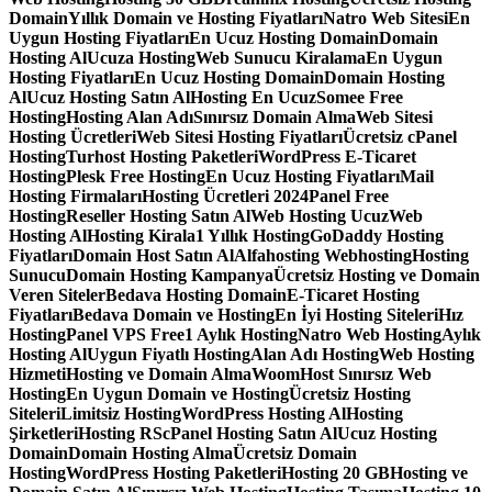
Domain
Yıllık Domain ve Hosting Fiyatları
Natro Web Sitesi
En
Uygun Hosting Fiyatları
En Ucuz Hosting Domain
Domain
Hosting Al
Ucuza Hosting
Web Sunucu Kiralama
En Uygun
Hosting Fiyatları
En Ucuz Hosting Domain
Domain Hosting
Al
Ucuz Hosting Satın Al
Hosting En Ucuz
Somee Free
Hosting
Hosting Alan Adı
Sınırsız Domain Alma
Web Sitesi
Hosting Ücretleri
Web Sitesi Hosting Fiyatları
Ücretsiz cPanel
Hosting
Turhost Hosting Paketleri
WordPress E-Ticaret
Hosting
Plesk Free Hosting
En Ucuz Hosting Fiyatları
Mail
Hosting Firmaları
Hosting Ücretleri 2024
Panel Free
Hosting
Reseller Hosting Satın Al
Web Hosting Ucuz
Web
Hosting Al
Hosting Kirala
1 Yıllık Hosting
GoDaddy Hosting
Fiyatları
Domain Host Satın Al
Alfahosting Webhosting
Hosting
Sunucu
Domain Hosting Kampanya
Ücretsiz Hosting ve Domain
Veren Siteler
Bedava Hosting Domain
E-Ticaret Hosting
Fiyatları
Bedava Domain ve Hosting
En İyi Hosting Siteleri
Hız
Hosting
Panel VPS Free
1 Aylık Hosting
Natro Web Hosting
Aylık
Hosting Al
Uygun Fiyatlı Hosting
Alan Adı Hosting
Web Hosting
Hizmeti
Hosting ve Domain Alma
WoomHost Sınırsız Web
Hosting
En Uygun Domain ve Hosting
Ücretsiz Hosting
Siteleri
Limitsiz Hosting
WordPress Hosting Al
Hosting
Şirketleri
Hosting RS
cPanel Hosting Satın Al
Ucuz Hosting
Domain
Domain Hosting Alma
Ücretsiz Domain
Hosting
WordPress Hosting Paketleri
Hosting 20 GB
Hosting ve