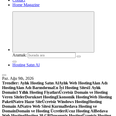
Contact
Home Magazine
Aramak:
Hosting Satın Al
Paz. Ağu 9th, 2026
Trendler:
Aylık Hosting Satın Al
Aylık Web Hosting
Alan Adı
Hosting
Alan Adı Barındırma
En İyi Hosting Sitesi
1 Aylık
Domain
1 Yıllık Hosting Fiyatları
Ücretsiz Domain ve Hosting
Veren Siteler
Doruknet Hosting
Ekonomik Hosting
Web Hosting
Paketi
Natro Hazır Site
Ücretsiz Windows Hosting
Hosting
Domain Al
Natro Web Sitesi Kurma
Bedava Hosting ve
Domain
Domain ve Hosting Ücretleri
Ucuz Hosting Al
Bedava
Web Hosting
Hosting 30 GB
Dreamnix Hosting
Ücretsiz Hosting