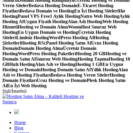
Sunucu
Domain Hosting Kampanya
Ücretsiz Hosting ve Domain
Veren Siteler
Bedava Hosting Domain
E-Ticaret Hosting
Fiyatları
Bedava Domain ve Hosting
En İyi Hosting Siteleri
Hız
Hosting
Panel VPS Free
1 Aylık Hosting
Natro Web Hosting
Aylık
Hosting Al
Uygun Fiyatlı Hosting
Alan Adı Hosting
Web Hosting
Hizmeti
Hosting ve Domain Alma
WoomHost Sınırsız Web
Hosting
En Uygun Domain ve Hosting
Ücretsiz Hosting
Siteleri
Limitsiz Hosting
WordPress Hosting Al
Hosting
Şirketleri
Hosting RS
cPanel Hosting Satın Al
Ucuz Hosting
Domain
Domain Hosting Alma
Ücretsiz Domain
Hosting
WordPress Hosting Paketleri
Hosting 20 GB
Hosting ve
Domain Satın Al
Sınırsız Web Hosting
Hosting Taşıma
Hosting 10
GB
Hızlı Hosting
Alan Adı ve Hosting
Hosting 1 GB
En Uygun
Hosting ve Domain
Hosting Domain Satın Al
Yıllık Hosting
Alan
Adı ve Hosting Fiyatları
Bedava Hosting Veren Siteler
Hosting
Domain Fiyatları
Ucuz Hosting ve Domain
Plesk Hosting Satın
Al
En İyi Web Hosting
Şişli/İstanbul
Home
Blog