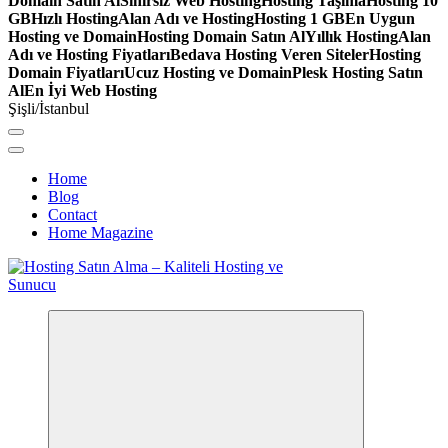
Domain Satın Al
Sınırsız Web Hosting
Hosting Taşıma
Hosting 10
GB
Hızlı Hosting
Alan Adı ve Hosting
Hosting 1 GB
En Uygun
Hosting ve Domain
Hosting Domain Satın Al
Yıllık Hosting
Alan
Adı ve Hosting Fiyatları
Bedava Hosting Veren Siteler
Hosting
Domain Fiyatları
Ucuz Hosting ve Domain
Plesk Hosting Satın
Al
En İyi Web Hosting
Şişli/İstanbul
Home
Blog
Contact
Home Magazine