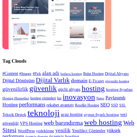
Tag Clouds
alan adı
#Content
#Image
#Pick
Bulut Hosting
Dijital Altyapı
bedava hosting
Dijital Varlık
domain
Dijital Dönüşüm
E-Ticaret
güvenilir hosting
güvenlik
hosting
güvenilirlik
güçlü altyapı
hosting fiyatları
inovasyon
Paylaşımlı
hosting çözümleri
hız
Hosting Hizmetleri
Natro
performans
SEO
Hosting
rekabet avantajı
Reseller Hosting
SSD
SSL
teknoloji
ucuz hosting
veri
Teknik Destek
uygun fiyatlı hosting
web hosting
web barındırma
Web
güvenliği
VPS Hosting
Sitesi
yenilik
yüksek
Yenilikçi Çözümler
WordPress
yedekleme
performans
ücretsiz hosting
ücretsiz domain