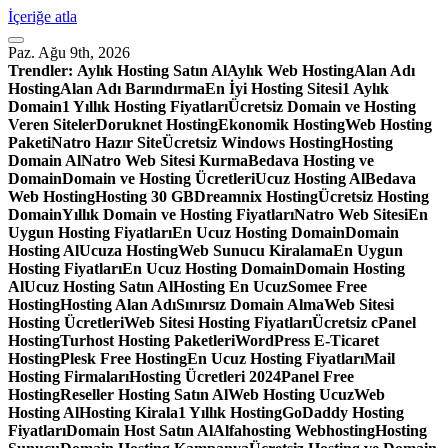
İçeriğe atla
Paz. Ağu 9th, 2026
Trendler:
Aylık Hosting Satın Al
Aylık Web Hosting
Alan Adı
Hosting
Alan Adı Barındırma
En İyi Hosting Sitesi
1 Aylık
Domain
1 Yıllık Hosting Fiyatları
Ücretsiz Domain ve Hosting
Veren Siteler
Doruknet Hosting
Ekonomik Hosting
Web Hosting
Paketi
Natro Hazır Site
Ücretsiz Windows Hosting
Hosting
Domain Al
Natro Web Sitesi Kurma
Bedava Hosting ve
Domain
Domain ve Hosting Ücretleri
Ucuz Hosting Al
Bedava
Web Hosting
Hosting 30 GB
Dreamnix Hosting
Ücretsiz Hosting
Domain
Yıllık Domain ve Hosting Fiyatları
Natro Web Sitesi
En
Uygun Hosting Fiyatları
En Ucuz Hosting Domain
Domain
Hosting Al
Ucuza Hosting
Web Sunucu Kiralama
En Uygun
Hosting Fiyatları
En Ucuz Hosting Domain
Domain Hosting
Al
Ucuz Hosting Satın Al
Hosting En Ucuz
Somee Free
Hosting
Hosting Alan Adı
Sınırsız Domain Alma
Web Sitesi
Hosting Ücretleri
Web Sitesi Hosting Fiyatları
Ücretsiz cPanel
Hosting
Turhost Hosting Paketleri
WordPress E-Ticaret
Hosting
Plesk Free Hosting
En Ucuz Hosting Fiyatları
Mail
Hosting Firmaları
Hosting Ücretleri 2024
Panel Free
Hosting
Reseller Hosting Satın Al
Web Hosting Ucuz
Web
Hosting Al
Hosting Kirala
1 Yıllık Hosting
GoDaddy Hosting
Fiyatları
Domain Host Satın Al
Alfahosting Webhosting
Hosting