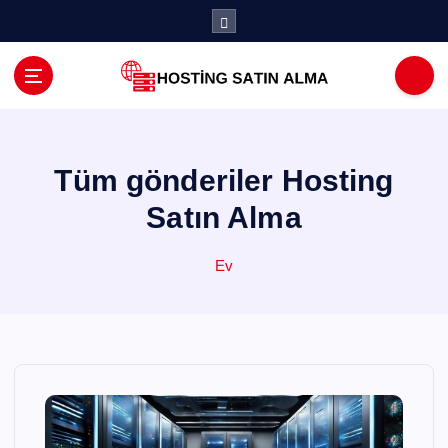
İ
ç
e
r
i
ğ
e
a
Tüm gönderiler Hosting
t
Satın Alma
l
a
Ev