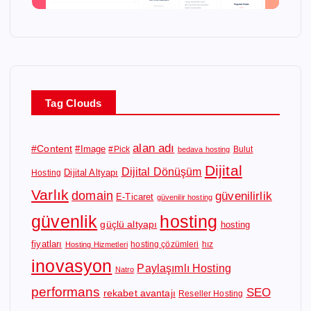
Tag Clouds
alan adı
#Content
#Image
#Pick
Bulut
bedava hosting
Dijital
Dijital Dönüşüm
Dijital Altyapı
Hosting
Varlık
domain
güvenilirlik
E-Ticaret
güvenilir hosting
güvenlik
hosting
güçlü altyapı
hosting
fiyatları
hosting çözümleri
hız
Hosting Hizmetleri
inovasyon
Paylaşımlı Hosting
Natro
performans
SEO
rekabet avantajı
Reseller Hosting