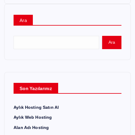
a
z
Ara
ı
Ara
s
a
y
Son Yazılarınız
f
Aylık Hosting Satın Al
a
Aylık Web Hosting
l
Alan Adı Hosting