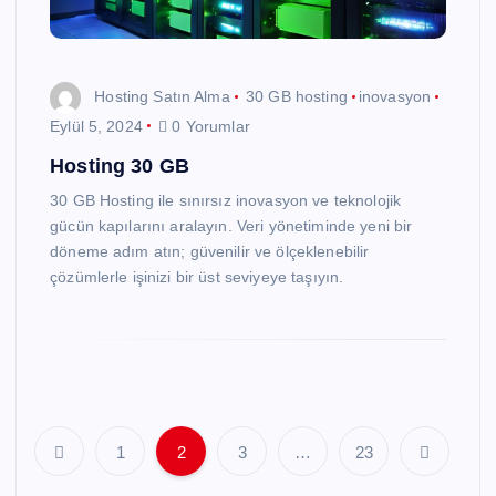
Hosting Satın Alma
30 GB hosting
inovasyon
Eylül 5, 2024
0 Yorumlar
Hosting 30 GB
30 GB Hosting ile sınırsız inovasyon ve teknolojik
gücün kapılarını aralayın. Veri yönetiminde yeni bir
döneme adım atın; güvenilir ve ölçeklenebilir
çözümlerle işinizi bir üst seviyeye taşıyın.
1
2
3
…
23
Y