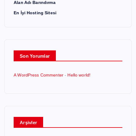
Alan Adı Barındırma
a
En İyi Hosting Sitesi
m
a
s
Son Yorumlar
ı
A WordPress Commenter
-
Hello world!
Arşivler