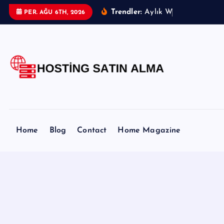
İ
Trendler:
A
y
l
ı
k
W
e
b
H
o
s
PER. AĞU 6TH, 2026
ç
e
r
i
ğ
e
a
t
l
Home
Blog
Contact
Home Magazine
a